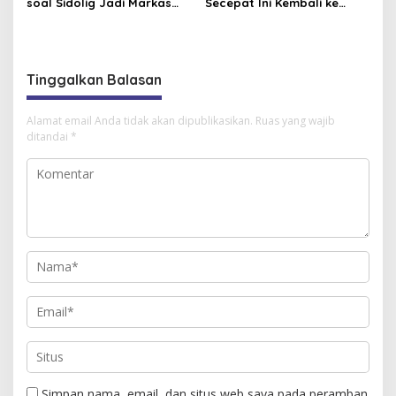
soal Sidolig Jadi Markas
Secepat Ini Kembali ke
PSBS Biak: Kami Sudah
Solo, Siap Jawab
Sepenuhnya Bermarkas di
Tantangan Gonta-ganti
GBLA
Pelatih Persis dan
Ekspektasi Suporter
Tinggalkan Balasan
Alamat email Anda tidak akan dipublikasikan.
Ruas yang wajib
ditandai
*
Simpan nama, email, dan situs web saya pada peramban