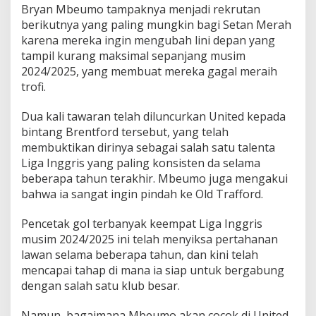
Bryan Mbeumo tampaknya menjadi rekrutan
r
a
berikutnya yang paling mungkin bagi Setan Merah
a
karena mereka ingin mengubah lini depan yang
n
tampil kurang maksimal sepanjang musim
P
2024/2025, yang membuat mereka gagal meraih
o
trofi.
s
i
s
Dua kali tawaran telah diluncurkan United kepada
i
bintang Brentford tersebut, yang telah
B
membuktikan dirinya sebagai salah satu talenta
a
Liga Inggris yang paling konsisten da selama
r
u
beberapa tahun terakhir. Mbeumo juga mengakui
n
bahwa ia sangat ingin pindah ke Old Trafford.
y
a
Pencetak gol terbanyak keempat Liga Inggris
d
musim 2024/2025 ini telah menyiksa pertahanan
a
l
lawan selama beberapa tahun, dan kini telah
a
mencapai tahap di mana ia siap untuk bergabung
m
dengan salah satu klub besar.
S
k
Namun, bagaimana Mbeumo akan cocok di United
e