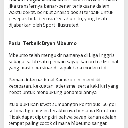
m
jika transfernya benar-benar terlaksana dalam
a
waktu dekat, berikut analisa posisi terbaik untuk
R
pesepak bola berusia 25 tahun itu, yang telah
u
dijabarkan oleh Sport Illustrated.
b
e
n
A
Posisi Terbaik Bryan Mbeumo
m
o
Mbeumo telah mengukir namanya di Liga Inggris
r
sebagai salah satu pemain sayap kanan tradisional
i
m
yang masih bersinar di sepak bola modern ini.
Pemain internasional Kamerun ini memiliki
kecepatan, kekuatan, atletisme, serta kaki kiri yang
hebat untuk mendukung penampilannya.
Itu dibuktikan lewat sumbangan kontribusi 60 gol
selama tiga musim terakhirnya bersama Brentford.
Tidak dapat dipungkiri bahwa sayap kanan adalah
tempat paling cocok di mana Mbeumo sangat