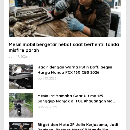
Mesin mobil bergetar hebat saat berhenti: tanda
misfire parah
Juni 17, 2026
Hadir dengan Warna Putih Doff, Segini
Harga Honda PCX 160 CBS 2026
Juni 10, 2026
Mesin Irit Yamaha Gear Ultima 125
Sanggup Nanjak di TOL Khayangan via
Krakalan?
Juni 27, 2025
Bitget dan MotoGP Jalin Kerjasama, Jadi
Regional Partner MotoGP Mandalika