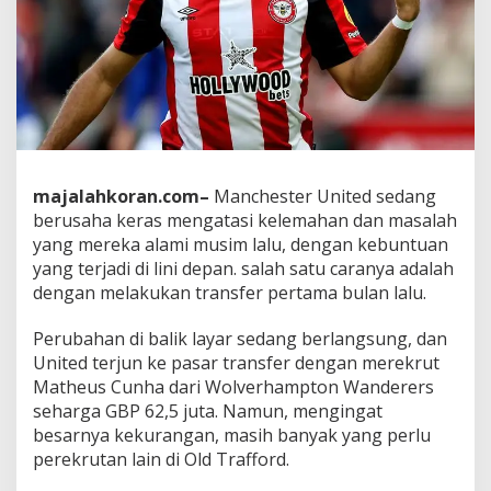
e
k
r
u
t
B
r
y
a
n
majalahkoran.com–
Manchester United sedang
M
berusaha keras mengatasi kelemahan dan masalah
b
yang mereka alami musim lalu, dengan kebuntuan
e
yang terjadi di lini depan. salah satu caranya adalah
u
m
dengan melakukan transfer pertama bulan lalu.
o
,
Perubahan di balik layar sedang berlangsung, dan
I
United terjun ke pasar transfer dengan merekrut
n
Matheus Cunha dari Wolverhampton Wanderers
i
P
seharga GBP 62,5 juta. Namun, mengingat
e
besarnya kekurangan, masih banyak yang perlu
r
perekrutan lain di Old Trafford.
k
i