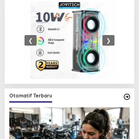
❮
❯
Otomatif Terbaru