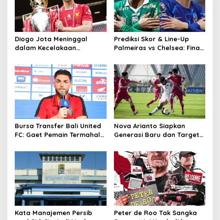
Diogo Jota Meninggal
Prediksi Skor & Line-Up
dalam Kecelakaan
Palmeiras vs Chelsea: Final
Lamborghini, Ini Total
Mini di Philadelphia!
Kekayaan yang Diwariskan
Estevao vs Masa Depannya
ke Istri dan Anak
Bursa Transfer Bali United
Nova Arianto Siapkan
FC: Gaet Pemain Termahal
Generasi Baru dan Target
di Liga 1 hingga Sohib
Besar Usai Timnas U-17
Eliano Reijnders di Belanda
Indonesia Resmi Lolos ke
Piala Asia U-17 2026
Kata Manajemen Persib
Peter de Roo Tak Sangka