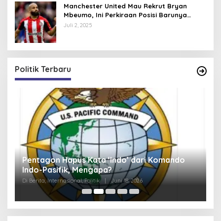
Manchester United Mau Rekrut Bryan
Mbeumo, Ini Perkiraan Posisi Barunya
dalam Skema Ruben Amorim
Juli 2, 2025
Politik Terbaru
Pentagon Hapus Kata ‘Indo’ dari Komando
K
Indo-Pasifik, Mengapa?
N
S
Di Berita, Internasional, Politik
|
Juni 18, 2026
Di 