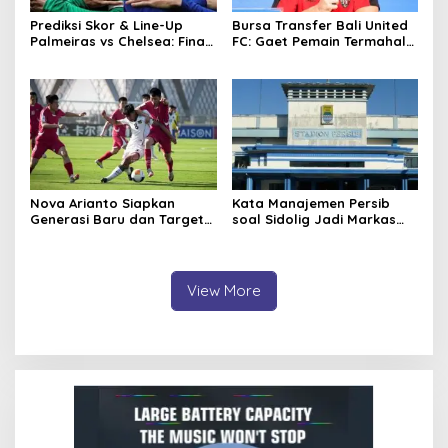
Prediksi Skor & Line-Up
Bursa Transfer Bali United
Palmeiras vs Chelsea: Final
FC: Gaet Pemain Termahal
Mini di Philadelphia!
di Liga 1 hingga Sohib
Estevao vs Masa Depannya
Eliano Reijnders di Belanda
Nova Arianto Siapkan
Kata Manajemen Persib
Generasi Baru dan Target
soal Sidolig Jadi Markas
Besar Usai Timnas U-17
PSBS Biak: Kami Sudah
Indonesia Resmi Lolos ke
Sepenuhnya Bermarkas di
Piala Asia U-17 2026
GBLA
View More