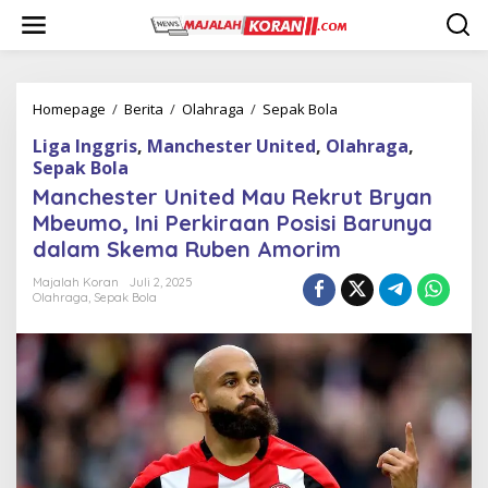
L
e
w
a
t
i
Homepage
/
Berita
/
Olahraga
/
Sepak Bola
M
k
a
Liga Inggris
,
Manchester United
,
Olahraga
,
e
n
k
Sepak Bola
c
o
h
Manchester United Mau Rekrut Bryan
n
e
Mbeumo, Ini Perkiraan Posisi Barunya
t
s
e
dalam Skema Ruben Amorim
t
n
e
Majalah Koran
Juli 2, 2025
r
Olahraga
,
Sepak Bola
U
n
i
t
e
d
M
a
u
R