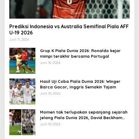
Prediksi Indonesia vs Australia Semifinal Piala AFF
U-19 2026
Juni 11, 2026
Grup K Piala Dunia 2026: Ronaldo kejar
mimpi terakhir bersama Portugal
Juni 10, 2026
Hasil Uji Coba Piala Dunia 2026: Winger
Barca Gacor, Inggris Semakin Tajam
Juni 10, 2026
Momen tak terlupakan sepanjang sejarah
jelang Piala Dunia 2026, David Beckham
pernah dapat kartu merah
Juni 10, 2026