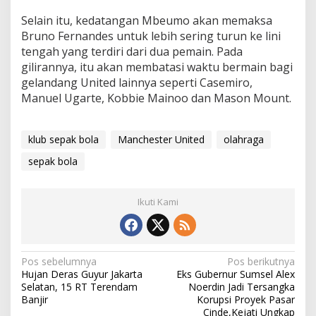
Selain itu, kedatangan Mbeumo akan memaksa
Bruno Fernandes untuk lebih sering turun ke lini
tengah yang terdiri dari dua pemain. Pada
gilirannya, itu akan membatasi waktu bermain bagi
gelandang United lainnya seperti Casemiro,
Manuel Ugarte, Kobbie Mainoo dan Mason Mount.
klub sepak bola
Manchester United
olahraga
sepak bola
Ikuti Kami
N
Pos sebelumnya
Pos berikutnya
Hujan Deras Guyur Jakarta
Eks Gubernur Sumsel Alex
a
Selatan, 15 RT Terendam
Noerdin Jadi Tersangka
v
Banjir
Korupsi Proyek Pasar
Cinde,Kejati Ungkap