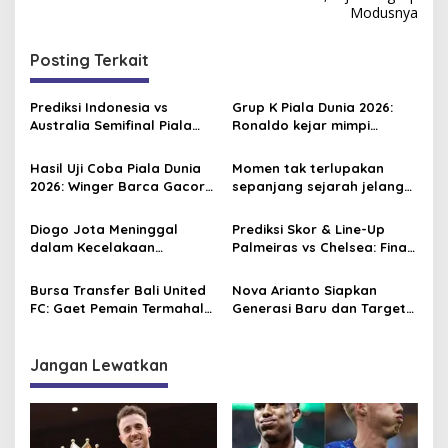
i
Modusnya
g
Posting Terkait
a
s
Prediksi Indonesia vs
Grup K Piala Dunia 2026:
i
Australia Semifinal Piala
Ronaldo kejar mimpi
p
AFF U-19 2026
terakhir bersama Portugal
Hasil Uji Coba Piala Dunia
Momen tak terlupakan
o
2026: Winger Barca Gacor,
sepanjang sejarah jelang
s
Inggris Semakin Tajam
Piala Dunia 2026, David
Beckham pernah dapat
Diogo Jota Meninggal
Prediksi Skor & Line-Up
kartu merah
dalam Kecelakaan
Palmeiras vs Chelsea: Final
Lamborghini, Ini Total
Mini di Philadelphia!
Kekayaan yang Diwariskan
Estevao vs Masa Depannya
Bursa Transfer Bali United
Nova Arianto Siapkan
ke Istri dan Anak
FC: Gaet Pemain Termahal
Generasi Baru dan Target
di Liga 1 hingga Sohib
Besar Usai Timnas U-17
Eliano Reijnders di Belanda
Indonesia Resmi Lolos ke
Piala Asia U-17 2026
Jangan Lewatkan