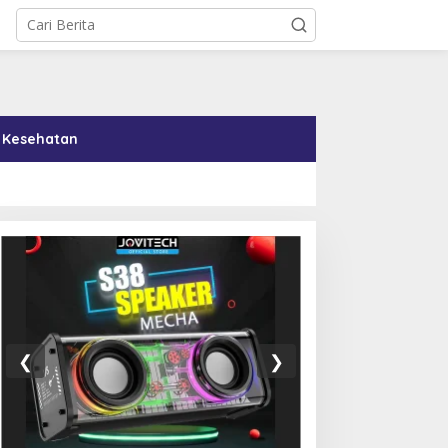
Kesehatan
❮
❯