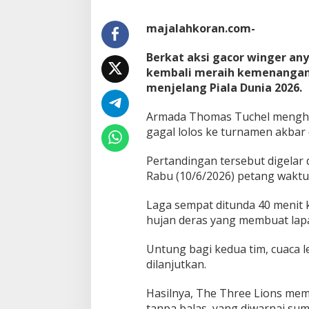
a
G
majalahkoran.com-
a
c
Berkat aksi gacor winger any
o
kembali meraih kemenangan 
r
,
menjelang Piala Dunia 2026.
I
n
Armada Thomas Tuchel menghad
g
gagal lolos ke turnamen akbar 
g
r
Pertandingan tersebut digelar d
i
s
Rabu (10/6/2026) petang waktu
S
e
Laga sempat ditunda 40 menit k
m
hujan deras yang membuat lapa
a
k
i
Untung bagi kedua tim, cuaca 
n
dilanjutkan.
T
a
Hasilnya, The Three Lions mem
j
tanpa balas, yang diwarnai su
a