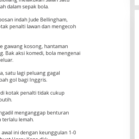
ah dalam sepak bola.
osan indah Jude Bellingham,
kotak penalti lawan dan mengecoh
ke gawang kosong, hantaman
. Bak aksi komedi, bola mengenai
eluar.
 satu lagi peluang gagal
 gol bagi Inggris.
 di kotak penalti tidak cukup
utih.
engadil menganggap benturan
terlalu lemah.
 awal ini dengan keunggulan 1-0