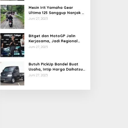
Mesin Irit Yamaha Gear
Ultima 125 Sanggup Nanjak di
TOL Khayangan via Krakalan?
Juni 27, 2025
Bitget dan MotoGP Jalin
Kerjasama, Jadi Regional
Partner MotoGP Mandalika
Juni 27, 2025
Butuh PickUp Bandel Buat
Usaha, Intip Harga Daihatsu
Gran Max Juni 2025
Juni 27, 2025