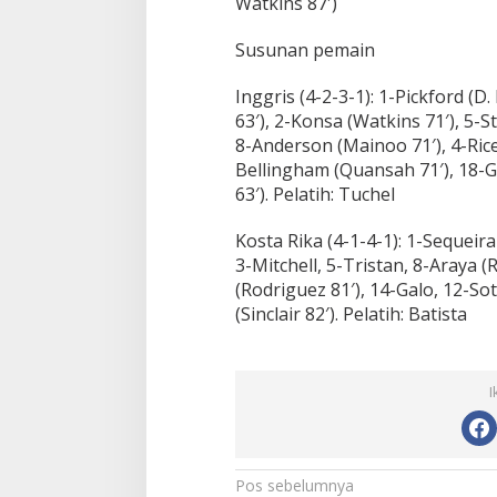
Watkins 87′)
Susunan pemain
Inggris (4-2-3-1): 1-Pickford (
63′), 2-Konsa (Watkins 71′), 5-St
8-Anderson (Mainoo 71′), 4-Rice
Bellingham (Quansah 71′), 18-G
63′). Pelatih: Tuchel
Kosta Rika (4-1-4-1): 1-Sequeira
3-Mitchell, 5-Tristan, 8-Araya (
(Rodriguez 81′), 14-Galo, 12-So
(Sinclair 82′). Pelatih: Batista
I
N
Pos sebelumnya