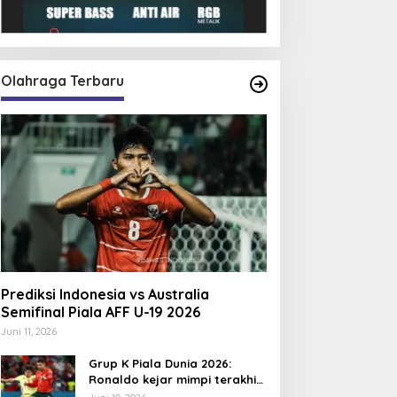
Olahraga Terbaru
Prediksi Indonesia vs Australia
Semifinal Piala AFF U-19 2026
Juni 11, 2026
Grup K Piala Dunia 2026:
Ronaldo kejar mimpi terakhir
bersama Portugal