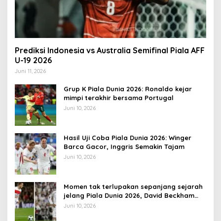
Prediksi Indonesia vs Australia Semifinal Piala AFF
U-19 2026
Juni 11, 2026
Grup K Piala Dunia 2026: Ronaldo kejar
mimpi terakhir bersama Portugal
Juni 10, 2026
Hasil Uji Coba Piala Dunia 2026: Winger
Barca Gacor, Inggris Semakin Tajam
Juni 10, 2026
Momen tak terlupakan sepanjang sejarah
jelang Piala Dunia 2026, David Beckham
pernah dapat kartu merah
Juni 10, 2026