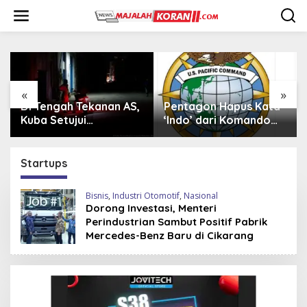
L
e
w
a
t
i
k
e
«
»
k
Pentagon Hapus Kata
Iran Beli 20 Helikopter
o
‘Indo’ dari Komando
Mi-17 dari Rusia,
n
Indo-Pasifik,
Perkuat Armada Udara
t
Mengapa?
di Tengah Sanksi Barat
e
Startups
n
Bisnis
,
Industri Otomotif
,
Nasional
Dorong Investasi, Menteri
Perindustrian Sambut Positif Pabrik
Mercedes-Benz Baru di Cikarang