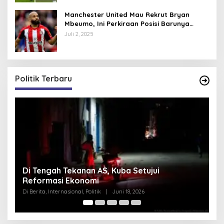
Manchester United Mau Rekrut Bryan
Mbeumo, Ini Perkiraan Posisi Barunya
dalam Skema Ruben Amorim
Juli 2, 2025
Politik Terbaru
Pentagon Hapus Kata ‘Indo’ dari Komando
Indo-Pasifik, Mengapa?
Di Berita, Internasional, Politik
|
Juni 18, 2026