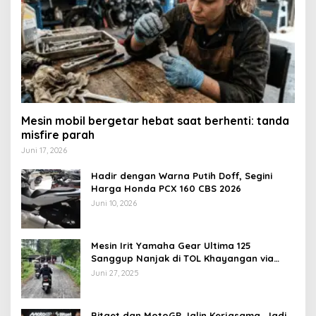
Mesin mobil bergetar hebat saat berhenti: tanda
misfire parah
Juni 17, 2026
Hadir dengan Warna Putih Doff, Segini
Harga Honda PCX 160 CBS 2026
Juni 10, 2026
Mesin Irit Yamaha Gear Ultima 125
Sanggup Nanjak di TOL Khayangan via
Krakalan?
Juni 27, 2025
Bitget dan MotoGP Jalin Kerjasama, Jadi