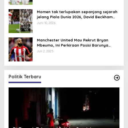
Momen tak terlupakan sepanjang sejarah
jelang Piala Dunia 2026, David Beckham
pernah dapat kartu merah
Juni 10, 2026
Manchester United Mau Rekrut Bryan
Mbeumo, Ini Perkiraan Posisi Barunya
dalam Skema Ruben Amorim
Juli 2, 2025
Politik Terbaru