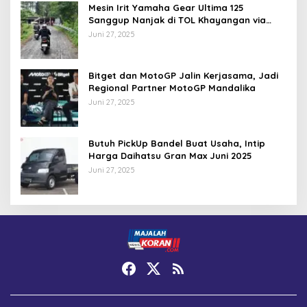
Mesin Irit Yamaha Gear Ultima 125
Sanggup Nanjak di TOL Khayangan via
Krakalan?
Juni 27, 2025
Bitget dan MotoGP Jalin Kerjasama, Jadi
Regional Partner MotoGP Mandalika
Juni 27, 2025
Butuh PickUp Bandel Buat Usaha, Intip
Harga Daihatsu Gran Max Juni 2025
Juni 27, 2025