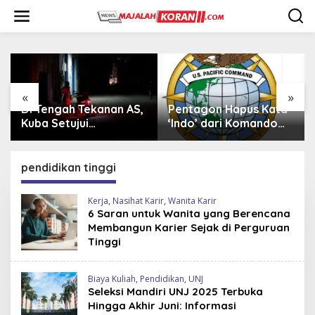
L
e
w
a
t
i
k
e
«
»
k
Pentagon Hapus Kata
Iran Beli 20 Helikopter
o
‘Indo’ dari Komando
Mi-17 dari Rusia,
n
Indo-Pasifik,
Perkuat Armada Udara
t
Mengapa?
di Tengah Sanksi Barat
e
pendidikan tinggi
n
Kerja
,
Nasihat Karir
,
Wanita Karir
6 Saran untuk Wanita yang Berencana
Membangun Karier Sejak di Perguruan
Tinggi
Biaya Kuliah
,
Pendidikan
,
UNJ
Seleksi Mandiri UNJ 2025 Terbuka
Hingga Akhir Juni: Informasi