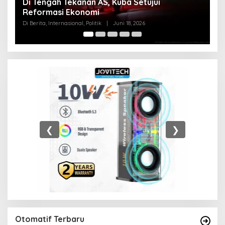
i
Pentagon Hapus Kata ‘Indo’ dari Komand
Indo-Pasifik, Mengapa?
Di Berita, Internasional, Politik
|
Juni 18, 2026
❮
❯
Otomatif Terbaru