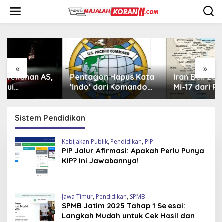
L
e
w
a
t
i
k
e
«
»
k
Pentagon Hapus Kata
Iran Beli 20 Helikopter
o
‘Indo’ dari Komando
Mi-17 dari Rusia,
n
Indo-Pasifik,
Perkuat Armada Udara
t
Mengapa?
di Tengah Sanksi Barat
e
Sistem Pendidikan
n
Kebijakan Publik
,
Pendidikan
,
PIP
PIP Jalur Afirmasi: Apakah Perlu Punya
KIP? Ini Jawabannya!
Jawa Timur
,
Pendidikan
,
SPMB
SPMB Jatim 2025 Tahap 1 Selesai:
Langkah Mudah untuk Cek Hasil dan