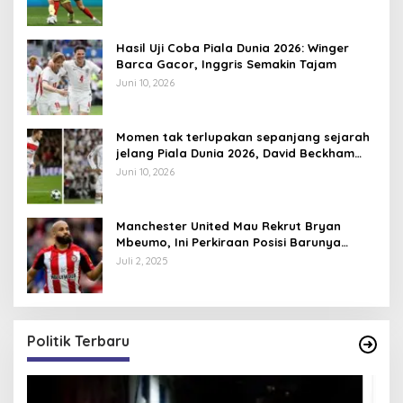
Hasil Uji Coba Piala Dunia 2026: Winger
Barca Gacor, Inggris Semakin Tajam
Juni 10, 2026
Momen tak terlupakan sepanjang sejarah
jelang Piala Dunia 2026, David Beckham
pernah dapat kartu merah
Juni 10, 2026
Manchester United Mau Rekrut Bryan
Mbeumo, Ini Perkiraan Posisi Barunya
dalam Skema Ruben Amorim
Juli 2, 2025
Politik Terbaru