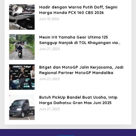
Hadir dengan Warna Putih Doff, Segini
Harga Honda PCX 160 CBS 2026
Juni 10, 2026
Mesin Irit Yamaha Gear Ultima 125
Sanggup Nanjak di TOL Khayangan via
Krakalan?
Juni 27, 2025
Bitget dan MotoGP Jalin Kerjasama, Jadi
Regional Partner MotoGP Mandalika
Juni 27, 2025
Butuh PickUp Bandel Buat Usaha, Intip
Harga Daihatsu Gran Max Juni 2025
Juni 27, 2025