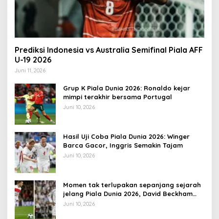
Prediksi Indonesia vs Australia Semifinal Piala AFF
U-19 2026
Juni 11, 2026
Grup K Piala Dunia 2026: Ronaldo kejar
mimpi terakhir bersama Portugal
Juni 10, 2026
Hasil Uji Coba Piala Dunia 2026: Winger
Barca Gacor, Inggris Semakin Tajam
Juni 10, 2026
Momen tak terlupakan sepanjang sejarah
jelang Piala Dunia 2026, David Beckham
pernah dapat kartu merah
Juni 10, 2026