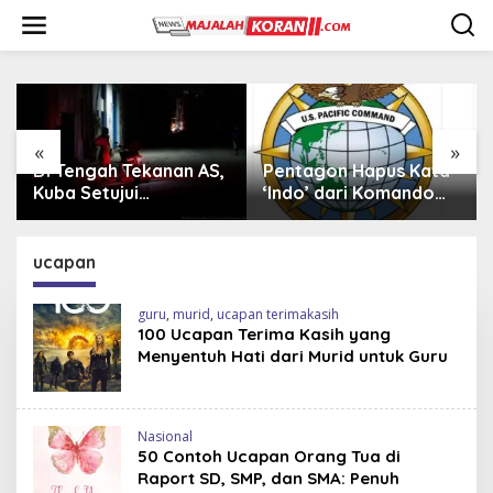
L
e
w
a
t
i
k
e
«
»
k
anan AS,
Pentagon Hapus Kata
Iran Beli 20 Helik
o
‘Indo’ dari Komando
Mi-17 dari Rusia,
n
onomi
Indo-Pasifik,
Perkuat Armada 
t
Mengapa?
di Tengah Sanksi 
e
ucapan
n
guru
,
murid
,
ucapan terimakasih
100 Ucapan Terima Kasih yang
Menyentuh Hati dari Murid untuk Guru
Nasional
50 Contoh Ucapan Orang Tua di
Raport SD, SMP, dan SMA: Penuh