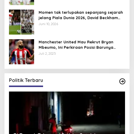
Momen tak terlupakan sepanjang sejarah
jelang Piala Dunia 2026, David Beckham
pernah dapat kartu merah
Juni 10, 2026
Manchester United Mau Rekrut Bryan
Mbeumo, Ini Perkiraan Posisi Barunya
dalam Skema Ruben Amorim
Juli 2, 2025
Politik Terbaru