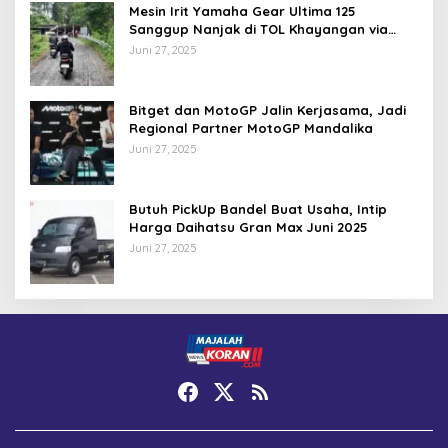
Mesin Irit Yamaha Gear Ultima 125
Sanggup Nanjak di TOL Khayangan via
Krakalan?
Juni 27, 2025
Bitget dan MotoGP Jalin Kerjasama, Jadi
Regional Partner MotoGP Mandalika
Juni 27, 2025
Butuh PickUp Bandel Buat Usaha, Intip
Harga Daihatsu Gran Max Juni 2025
Juni 27, 2025