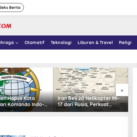
deks Berita
ahraga
Otomatif
Teknologi
Liburan & Travel
Religi
»
li 20 Helikopter Mi-
Kasus Korupsi MBG: Sony
1
 Rusia, Perkuat
Sonjaya Ungkap 41 Nama
y
 Udara di Tengah
Politikus yang Diduga
M
 Barat
Minta Titik Dapur SPPG