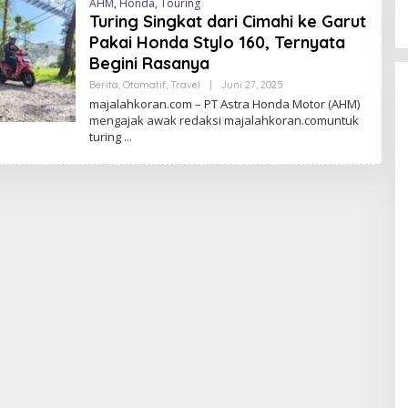
AHM
,
Honda
,
Touring
Turing Singkat dari Cimahi ke Garut
Pakai Honda Stylo 160, Ternyata
Begini Rasanya
Berita
,
Otomatif
,
Travel
|
Juni 27, 2025
O
L
majalahkoran.com – PT Astra Honda Motor (AHM)
E
mengajak awak redaksi majalahkoran.comuntuk
H
turing
M
A
J
A
L
A
H
K
O
R
A
N