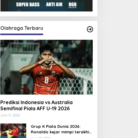
Olahraga Terbaru
Prediksi Indonesia vs Australia
Semifinal Piala AFF U-19 2026
Juni 11, 2026
Grup K Piala Dunia 2026:
Ronaldo kejar mimpi terakhir
bersama Portugal