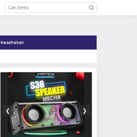
Kesehatan
00 Ucapan Terima Kasih
Di Tengah Tekanan AS,
ang Menyentuh Hati dari
Kuba Setujui Reformasi
❮
❯
urid untuk Guru
Ekonomi