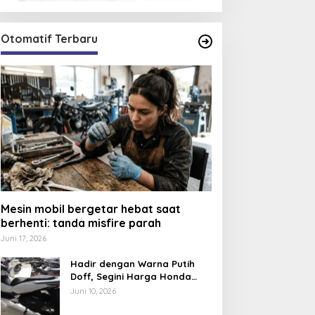
Otomatif Terbaru
Mesin mobil bergetar hebat saat
berhenti: tanda misfire parah
Juni 17, 2026
Hadir dengan Warna Putih
Doff, Segini Harga Honda
PCX 160 CBS 2026
Juni 10, 2026