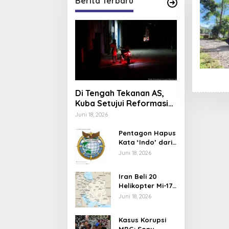
Berita Terbaru
Di Tengah Tekanan AS,
Kuba Setujui Reformasi
Ekonomi
Juni 18, 2026
Pentagon Hapus
Kata ‘Indo’ dari
Komando Indo-
Juni 18, 2026
Pasifik,
Mengapa?
Iran Beli 20
Helikopter Mi-17
dari Rusia,
Juni 18, 2026
Perkuat Armada
Udara di Tengah
Kasus Korupsi
Sanksi Barat
MBG: Sony