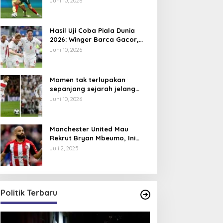
Juni 10, 2026
Hasil Uji Coba Piala Dunia
2026: Winger Barca Gacor,
Inggris Semakin Tajam
Juni 10, 2026
Momen tak terlupakan
sepanjang sejarah jelang
Piala Dunia 2026, David
Juni 10, 2026
Beckham pernah dapat kartu
merah
Manchester United Mau
Rekrut Bryan Mbeumo, Ini
Perkiraan Posisi Barunya
Juli 2, 2025
dalam Skema Ruben Amorim
Politik Terbaru