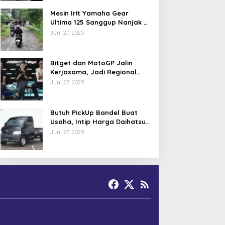
Mesin Irit Yamaha Gear
Ultima 125 Sanggup Nanjak di
TOL Khayangan via Krakalan?
Juni 27, 2025
Bitget dan MotoGP Jalin
Kerjasama, Jadi Regional
Partner MotoGP Mandalika
Juni 27, 2025
Butuh PickUp Bandel Buat
Usaha, Intip Harga Daihatsu
Gran Max Juni 2025
Juni 27, 2025