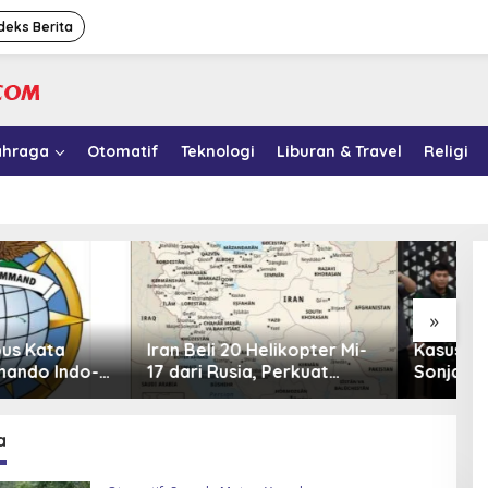
deks Berita
ahraga
Otomatif
Teknologi
Liburan & Travel
Religi
»
li 20 Helikopter Mi-
Kasus Korupsi MBG: Sony
1
 Rusia, Perkuat
Sonjaya Ungkap 41 Nama
y
 Udara di Tengah
Politikus yang Diduga
M
 Barat
Minta Titik Dapur SPPG
a