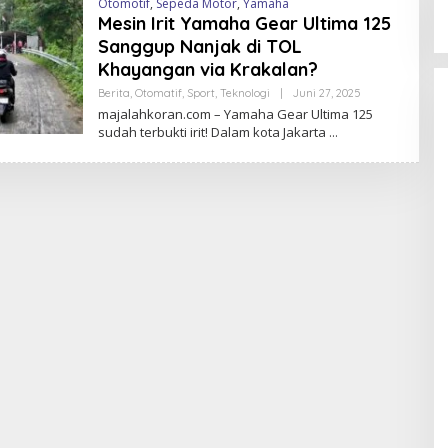
Otomotif
,
Sepeda Motor
,
Yamaha
Mesin Irit Yamaha Gear Ultima 125
Sanggup Nanjak di TOL
Khayangan via Krakalan?
Berita
,
Otomatif
,
Sport
,
Teknologi
|
Juni 27, 2025
O
L
majalahkoran.com – Yamaha Gear Ultima 125
E
sudah terbukti irit! Dalam kota Jakarta
H
M
A
J
A
L
A
H
K
O
R
A
N