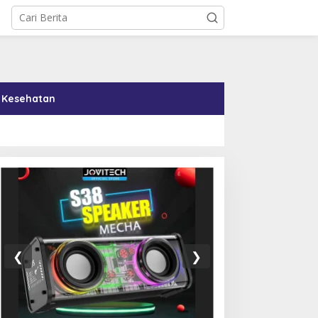
Kesehatan
00 Ucapan Terima Kasih
Di Tengah Tekanan AS,
ang Menyentuh Hati dari
Kuba Setujui Reformasi
❮
❯
urid untuk Guru
Ekonomi