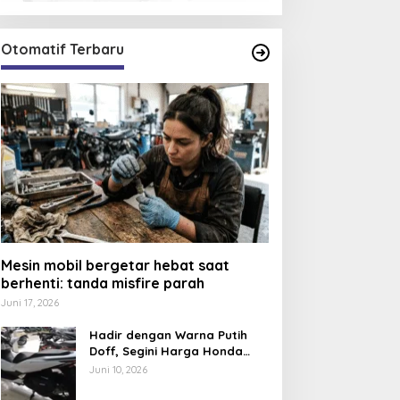
Otomatif Terbaru
Mesin mobil bergetar hebat saat
berhenti: tanda misfire parah
Juni 17, 2026
Hadir dengan Warna Putih
Doff, Segini Harga Honda
PCX 160 CBS 2026
Juni 10, 2026