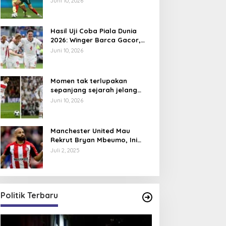
Juni 10, 2026
Hasil Uji Coba Piala Dunia
2026: Winger Barca Gacor,
Inggris Semakin Tajam
Juni 10, 2026
Momen tak terlupakan
sepanjang sejarah jelang
Piala Dunia 2026, David
Juni 10, 2026
Beckham pernah dapat kartu
merah
Manchester United Mau
Rekrut Bryan Mbeumo, Ini
Perkiraan Posisi Barunya
Juli 2, 2025
dalam Skema Ruben Amorim
Politik Terbaru