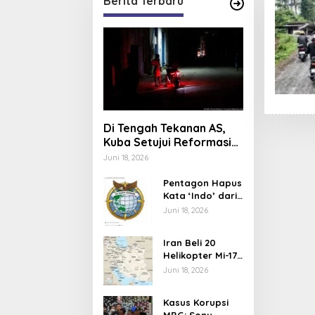
Berita Terbaru
Di Tengah Tekanan AS,
Kuba Setujui Reformasi
Ekonomi
Juni 18, 2026
Pentagon Hapus
Kata ‘Indo’ dari
Komando Indo-
Juni 18, 2026
Pasifik,
Mengapa?
Iran Beli 20
Helikopter Mi-17
dari Rusia,
Juni 18, 2026
Perkuat Armada
Udara di Tengah
Kasus Korupsi
Sanksi Barat
MBG: Sony