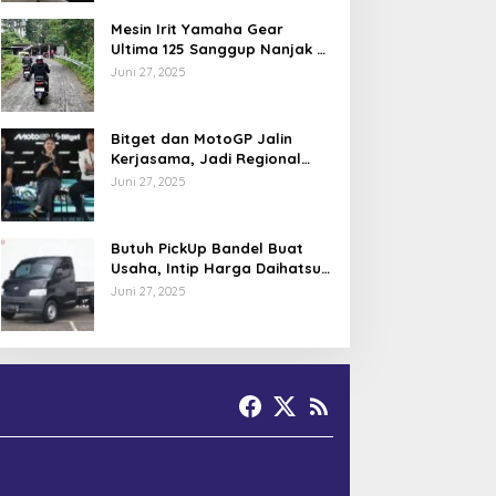
Mesin Irit Yamaha Gear
Ultima 125 Sanggup Nanjak di
TOL Khayangan via Krakalan?
Juni 27, 2025
Bitget dan MotoGP Jalin
Kerjasama, Jadi Regional
Partner MotoGP Mandalika
Juni 27, 2025
Butuh PickUp Bandel Buat
Usaha, Intip Harga Daihatsu
Gran Max Juni 2025
Juni 27, 2025