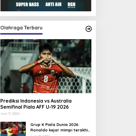
Olahraga Terbaru
Prediksi Indonesia vs Australia
Semifinal Piala AFF U-19 2026
Juni 11, 2026
Grup K Piala Dunia 2026:
Ronaldo kejar mimpi terakhir
bersama Portugal