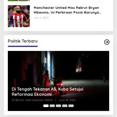
Manchester United Mau Rekrut Bryan
Mbeumo, Ini Perkiraan Posisi Barunya
dalam Skema Ruben Amorim
Juli 2, 2025
Politik Terbaru
Pentagon Hapus Kata ‘Indo’ dari Komando
K
Indo-Pasifik, Mengapa?
N
S
Di Berita, Internasional, Politik
|
Juni 18, 2026
Di 