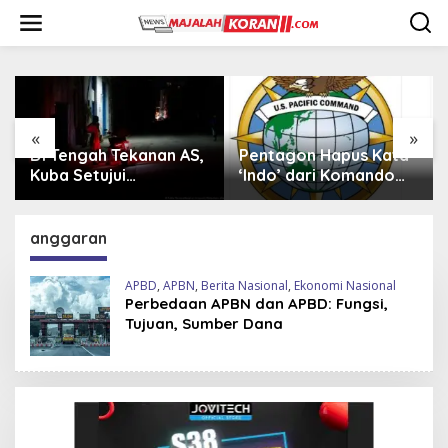
L
e
w
a
t
i
k
e
«
»
k
Pentagon Hapus Kata
Iran Beli 20 Helikopter
o
‘Indo’ dari Komando
Mi-17 dari Rusia,
n
Indo-Pasifik,
Perkuat Armada Udara
t
Mengapa?
di Tengah Sanksi Barat
e
anggaran
n
APBD
,
APBN
,
Berita Nasional
,
Ekonomi Nasional
Perbedaan APBN dan APBD: Fungsi,
Tujuan, Sumber Dana