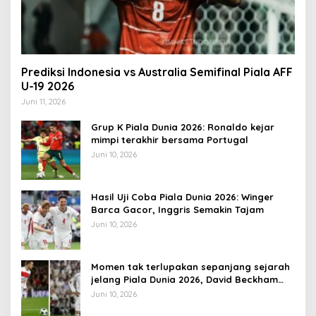
Prediksi Indonesia vs Australia Semifinal Piala AFF
U-19 2026
Juni 11, 2026
Grup K Piala Dunia 2026: Ronaldo kejar
mimpi terakhir bersama Portugal
Juni 10, 2026
Hasil Uji Coba Piala Dunia 2026: Winger
Barca Gacor, Inggris Semakin Tajam
Juni 10, 2026
Momen tak terlupakan sepanjang sejarah
jelang Piala Dunia 2026, David Beckham
pernah dapat kartu merah
Juni 10, 2026