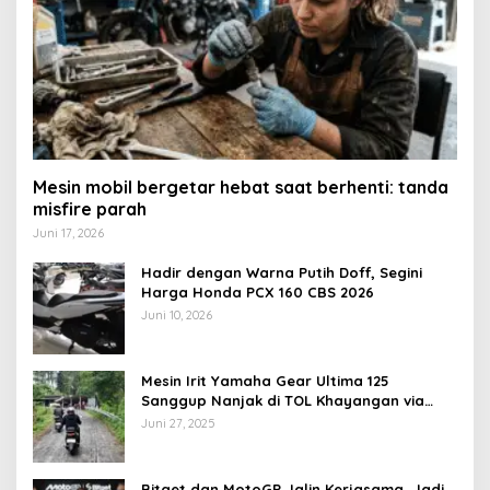
Mesin mobil bergetar hebat saat berhenti: tanda
misfire parah
Juni 17, 2026
Hadir dengan Warna Putih Doff, Segini
Harga Honda PCX 160 CBS 2026
Juni 10, 2026
Mesin Irit Yamaha Gear Ultima 125
Sanggup Nanjak di TOL Khayangan via
Krakalan?
Juni 27, 2025
Bitget dan MotoGP Jalin Kerjasama, Jadi