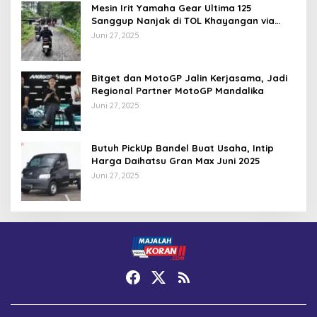
Mesin Irit Yamaha Gear Ultima 125
Sanggup Nanjak di TOL Khayangan via
Krakalan?
Juni 27, 2025
Bitget dan MotoGP Jalin Kerjasama, Jadi
Regional Partner MotoGP Mandalika
Juni 27, 2025
Butuh PickUp Bandel Buat Usaha, Intip
Harga Daihatsu Gran Max Juni 2025
Juni 27, 2025