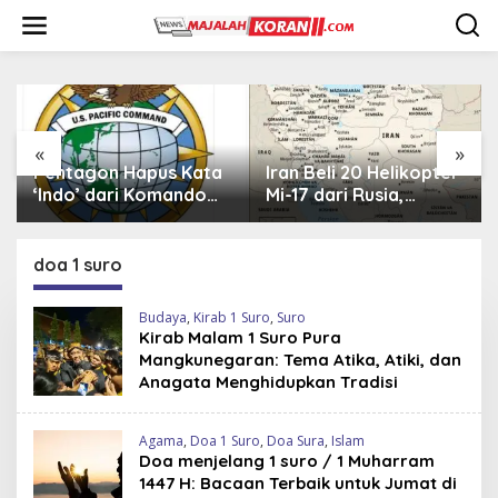
L
e
w
a
t
i
k
e
«
»
k
Pentagon Hapus Kata
Iran Beli 20 Helikopter
o
‘Indo’ dari Komando
Mi-17 dari Rusia,
n
Indo-Pasifik,
Perkuat Armada Udara
t
Mengapa?
di Tengah Sanksi Barat
e
doa 1 suro
n
Budaya
,
Kirab 1 Suro
,
Suro
Kirab Malam 1 Suro Pura
Mangkunegaran: Tema Atika, Atiki, dan
Anagata Menghidupkan Tradisi
Agama
,
Doa 1 Suro
,
Doa Sura
,
Islam
Doa menjelang 1 suro / 1 Muharram
1447 H: Bacaan Terbaik untuk Jumat di