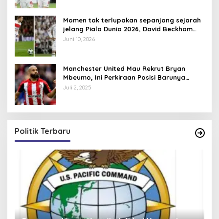
Momen tak terlupakan sepanjang sejarah
jelang Piala Dunia 2026, David Beckham
pernah dapat kartu merah
Juni 10, 2026
Manchester United Mau Rekrut Bryan
Mbeumo, Ini Perkiraan Posisi Barunya
dalam Skema Ruben Amorim
Juli 2, 2025
Politik Terbaru