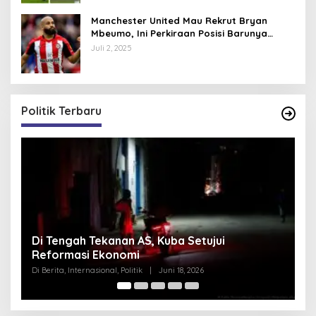
Manchester United Mau Rekrut Bryan
Mbeumo, Ini Perkiraan Posisi Barunya
dalam Skema Ruben Amorim
Juli 2, 2025
Politik Terbaru
Di Tengah Tekanan AS, Kuba Setujui
P
Reformasi Ekonomi
I
Di Berita, Internasional, Politik
|
Juni 18, 2026
Di 