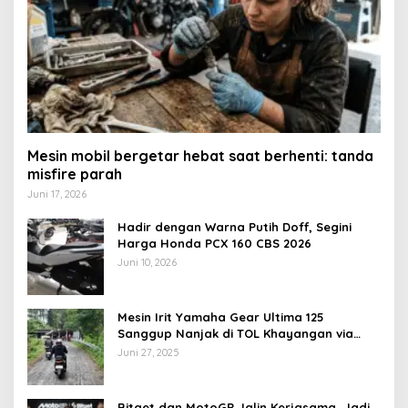
Mesin mobil bergetar hebat saat berhenti: tanda
misfire parah
Juni 17, 2026
Hadir dengan Warna Putih Doff, Segini
Harga Honda PCX 160 CBS 2026
Juni 10, 2026
Mesin Irit Yamaha Gear Ultima 125
Sanggup Nanjak di TOL Khayangan via
Krakalan?
Juni 27, 2025
Bitget dan MotoGP Jalin Kerjasama, Jadi