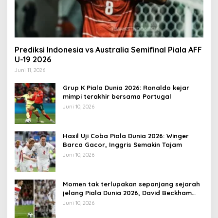
Prediksi Indonesia vs Australia Semifinal Piala AFF
U-19 2026
Juni 11, 2026
Grup K Piala Dunia 2026: Ronaldo kejar
mimpi terakhir bersama Portugal
Juni 10, 2026
Hasil Uji Coba Piala Dunia 2026: Winger
Barca Gacor, Inggris Semakin Tajam
Juni 10, 2026
Momen tak terlupakan sepanjang sejarah
jelang Piala Dunia 2026, David Beckham
pernah dapat kartu merah
Juni 10, 2026