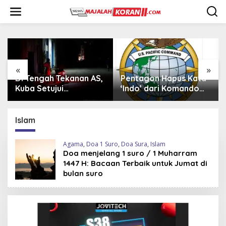
L
e
w
a
t
i
k
e
«
»
k
ngah Tekanan AS,
Pentagon Hapus Kata
Iran Beli
o
Setujui
‘Indo’ dari Komando
Mi-17 dar
n
rmasi Ekonomi
Indo-Pasifik,
Perkuat 
t
Mengapa?
di Tenga
e
Islam
n
Agama
,
Doa 1 Suro
,
Doa Sura
,
Islam
Doa menjelang 1 suro / 1 Muharram
1447 H: Bacaan Terbaik untuk Jumat di
bulan suro