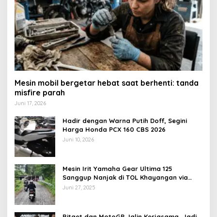
Mesin mobil bergetar hebat saat berhenti: tanda
misfire parah
Juni 17, 2026
Hadir dengan Warna Putih Doff, Segini
Harga Honda PCX 160 CBS 2026
Juni 10, 2026
Mesin Irit Yamaha Gear Ultima 125
Sanggup Nanjak di TOL Khayangan via
Krakalan?
Juni 27, 2025
Bitget dan MotoGP Jalin Kerjasama, Jadi