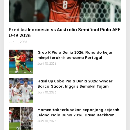
Prediksi Indonesia vs Australia Semifinal Piala AFF
U-19 2026
Juni 11, 2026
Grup K Piala Dunia 2026: Ronaldo kejar
mimpi terakhir bersama Portugal
Juni 10, 2026
Hasil Uji Coba Piala Dunia 2026: Winger
Barca Gacor, Inggris Semakin Tajam
Juni 10, 2026
Momen tak terlupakan sepanjang sejarah
jelang Piala Dunia 2026, David Beckham
pernah dapat kartu merah
Juni 10, 2026