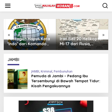
L
e
w
a
t
i
k
e
«
»
k
Pentagon Hapus Kata
Iran Beli 20 Helikopter
o
‘Indo’ dari Komando
Mi-17 dari Rusia,
n
Indo-Pasifik,
Perkuat Armada Udara
t
Mengapa?
di Tengah Sanksi Barat
e
JAMBI
n
JAMBI
,
Kriminal
,
Pembunuhan
Pemuda di Jambi – Pedang Ibu
Tersembunyi di Bawah Tempat Tidur:
Kisah Pengakuannya