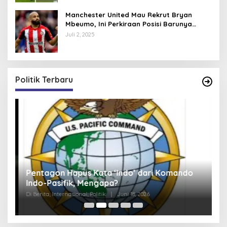
Manchester United Mau Rekrut Bryan
Mbeumo, Ini Perkiraan Posisi Barunya
dalam Skema Ruben Amorim
Juli 2, 2025
Politik Terbaru
Pentagon Hapus Kata ‘Indo’ dari Komando
K
Indo-Pasifik, Mengapa?
N
S
Di Berita, Internasional, Politik
|
Juni 18, 2026
Di 