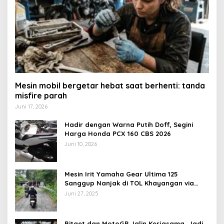
Mesin mobil bergetar hebat saat berhenti: tanda
misfire parah
Juni 17, 2026
Hadir dengan Warna Putih Doff, Segini
Harga Honda PCX 160 CBS 2026
Juni 10, 2026
Mesin Irit Yamaha Gear Ultima 125
Sanggup Nanjak di TOL Khayangan via
Krakalan?
Juni 27, 2025
Bitget dan MotoGP Jalin Kerjasama, Jadi