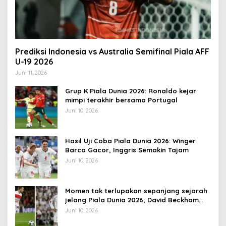
Prediksi Indonesia vs Australia Semifinal Piala AFF
U-19 2026
Juni 11, 2026
Grup K Piala Dunia 2026: Ronaldo kejar
mimpi terakhir bersama Portugal
Juni 10, 2026
Hasil Uji Coba Piala Dunia 2026: Winger
Barca Gacor, Inggris Semakin Tajam
Juni 10, 2026
Momen tak terlupakan sepanjang sejarah
jelang Piala Dunia 2026, David Beckham
pernah dapat kartu merah
Juni 10, 2026