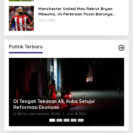
Manchester United Mau Rekrut Bryan
Mbeumo, Ini Perkiraan Posisi Barunya
dalam Skema Ruben Amorim
Juli 2, 2025
Politik Terbaru
Pentagon Hapus Kata ‘Indo’ dari Komando
K
Indo-Pasifik, Mengapa?
N
S
Di Berita, Internasional, Politik
|
Juni 18, 2026
Di 