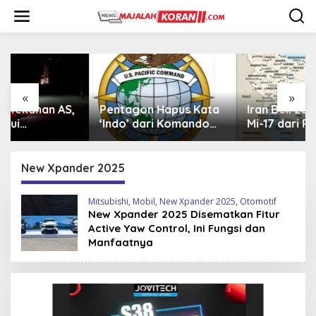
L
e
w
a
t
i
k
e
«
»
k
Pentagon Hapus Kata
Iran Beli 20 Helikopter
o
‘Indo’ dari Komando
Mi-17 dari Rusia,
n
Indo-Pasifik,
Perkuat Armada Udara
t
Mengapa?
di Tengah Sanksi Barat
e
New Xpander 2025
n
Mitsubishi
,
Mobil
,
New Xpander 2025
,
Otomotif
New Xpander 2025 Disematkan Fitur
Active Yaw Control, Ini Fungsi dan
Manfaatnya