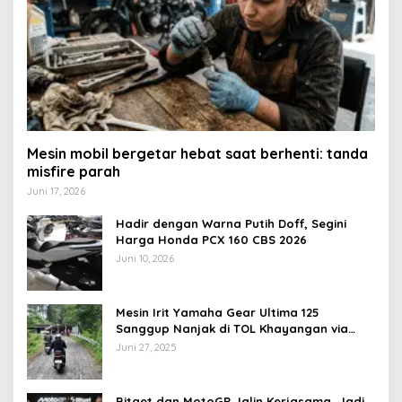
Mesin mobil bergetar hebat saat berhenti: tanda
misfire parah
Juni 17, 2026
Hadir dengan Warna Putih Doff, Segini
Harga Honda PCX 160 CBS 2026
Juni 10, 2026
Mesin Irit Yamaha Gear Ultima 125
Sanggup Nanjak di TOL Khayangan via
Krakalan?
Juni 27, 2025
Bitget dan MotoGP Jalin Kerjasama, Jadi