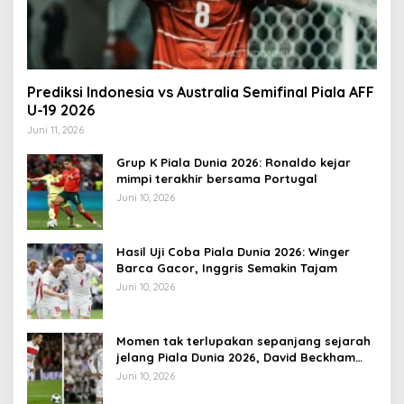
Prediksi Indonesia vs Australia Semifinal Piala AFF
U-19 2026
Juni 11, 2026
Grup K Piala Dunia 2026: Ronaldo kejar
mimpi terakhir bersama Portugal
Juni 10, 2026
Hasil Uji Coba Piala Dunia 2026: Winger
Barca Gacor, Inggris Semakin Tajam
Juni 10, 2026
Momen tak terlupakan sepanjang sejarah
jelang Piala Dunia 2026, David Beckham
pernah dapat kartu merah
Juni 10, 2026