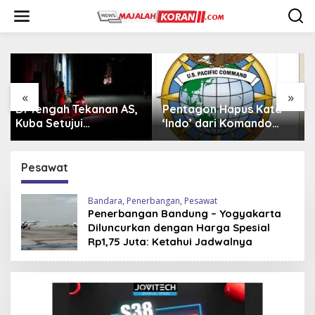
L
e
w
a
t
i
k
e
«
»
k
Pentagon Hapus Kata
Iran Beli 20 Helikopter
o
‘Indo’ dari Komando
Mi-17 dari Rusia,
n
Indo-Pasifik,
Perkuat Armada Udara
t
Mengapa?
di Tengah Sanksi Barat
e
Pesawat
n
Bandara
,
Penerbangan
,
Pesawat
Penerbangan Bandung – Yogyakarta
Diluncurkan dengan Harga Spesial
Rp1,75 Juta: Ketahui Jadwalnya