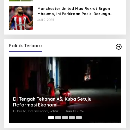
Manchester United Mau Rekrut Bryan
Mbeumo, Ini Perkiraan Posisi Barunya
dalam Skema Ruben Amorim
Juli 2, 2025
Politik Terbaru
Pentagon Hapus Kata ‘Indo’ dari Komando
K
Indo-Pasifik, Mengapa?
N
S
Di Berita, Internasional, Politik
|
Juni 18, 2026
Di 