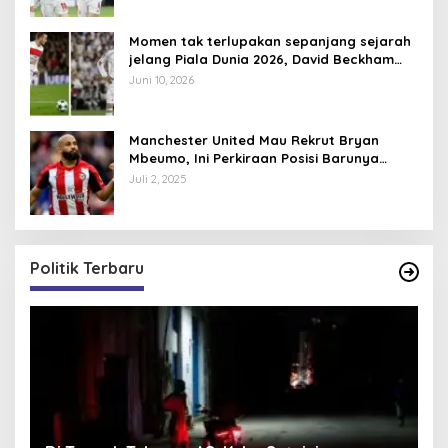
Momen tak terlupakan sepanjang sejarah
jelang Piala Dunia 2026, David Beckham
pernah dapat kartu merah
Juni 10, 2026
Manchester United Mau Rekrut Bryan
Mbeumo, Ini Perkiraan Posisi Barunya
dalam Skema Ruben Amorim
Juli 2, 2025
Politik Terbaru