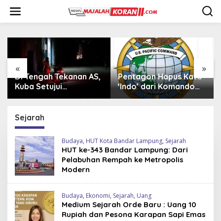
L
e
w
a
t
i
k
e
«
»
k
Pentagon Hapus Kata
Iran Beli 20 Helikopter
o
‘Indo’ dari Komando
Mi-17 dari Rusia,
n
Indo-Pasifik,
Perkuat Armada Udara
t
Mengapa?
di Tengah Sanksi Barat
e
Sejarah
n
Budaya
,
HUT Kota Bandar Lampung
,
Sejarah
HUT ke-343 Bandar Lampung: Dari
Pelabuhan Rempah ke Metropolis
Modern
Budaya
,
Ekonomi
,
Sejarah
,
Uang
Medium Sejarah Orde Baru : Uang 10
Rupiah dan Pesona Karapan Sapi Emas