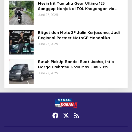
Mesin Irit Yamaha Gear Ultima 125
Sanggup Nanjak di TOL Khayangan via
Krakalan?
Juni 27, 2025
Bitget dan MotoGP Jalin Kerjasama, Jadi
Regional Partner MotoGP Mandalika
Juni 27, 2025
Butuh PickUp Bandel Buat Usaha, Intip
Harga Daihatsu Gran Max Juni 2025
Juni 27, 2025