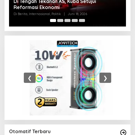
Pentagon Hapus Kata ‘Indo’ dari Komando
Indo-Pasifik, Mengapa?
Di Berita, Internasional, Politik
|
Juni 18, 2026
❮
❯
Otomatif Terbaru