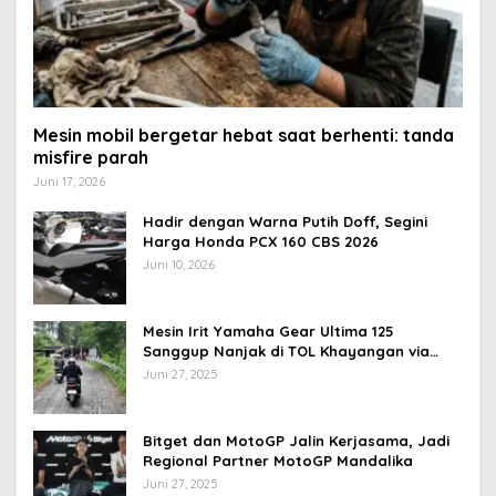
Mesin mobil bergetar hebat saat berhenti: tanda
misfire parah
Juni 17, 2026
Hadir dengan Warna Putih Doff, Segini
Harga Honda PCX 160 CBS 2026
Juni 10, 2026
Mesin Irit Yamaha Gear Ultima 125
Sanggup Nanjak di TOL Khayangan via
Krakalan?
Juni 27, 2025
Bitget dan MotoGP Jalin Kerjasama, Jadi
Regional Partner MotoGP Mandalika
Juni 27, 2025