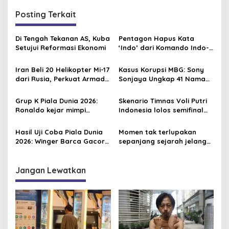
g
Posting Terkait
a
s
Di Tengah Tekanan AS, Kuba
Pentagon Hapus Kata
i
Setujui Reformasi Ekonomi
‘Indo’ dari Komando Indo-
p
Pasifik, Mengapa?
Iran Beli 20 Helikopter Mi-17
Kasus Korupsi MBG: Sony
o
dari Rusia, Perkuat Armada
Sonjaya Ungkap 41 Nama
s
Udara di Tengah Sanksi
Politikus yang Diduga Minta
Barat
Titik Dapur SPPG
Grup K Piala Dunia 2026:
Skenario Timnas Voli Putri
Ronaldo kejar mimpi
Indonesia lolos semifinal
terakhir bersama Portugal
AVC Nations Cup 2026,
Tisya Cs butuh mukjizat
Hasil Uji Coba Piala Dunia
Momen tak terlupakan
2026: Winger Barca Gacor,
sepanjang sejarah jelang
Inggris Semakin Tajam
Piala Dunia 2026, David
Beckham pernah dapat
kartu merah
Jangan Lewatkan