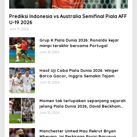
Prediksi Indonesia vs Australia Semifinal Piala AFF
U-19 2026
Juni 11, 2026
Grup K Piala Dunia 2026: Ronaldo kejar
mimpi terakhir bersama Portugal
Juni 10, 2026
Hasil Uji Coba Piala Dunia 2026: Winger
Barca Gacor, Inggris Semakin Tajam
Juni 10, 2026
Momen tak terlupakan sepanjang sejarah
jelang Piala Dunia 2026, David Beckham
pernah dapat kartu merah
Juni 10, 2026
Manchester United Mau Rekrut Bryan
Mbeumo, Ini Perkiraan Posisi Barunya