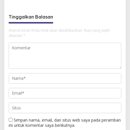
Pasar Pramuka”
Akademik Ranperda, Ini
Bahasannya
Tinggalkan Balasan
Alamat email Anda tidak akan dipublikasikan.
Ruas yang wajib
ditandai
*
Simpan nama, email, dan situs web saya pada peramban
ini untuk komentar saya berikutnya.