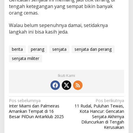
tengah ketegangan yang sempat bikin banyak
orang cemas.
Walau belum sepenuhnya damai, setidaknya
langkah ini bisa kasih jeda.
berita
perang
senjata
senjata dan perang
senjata militer
Ikuti Kami
N
Pos sebelumnya
Pos berikutnya
Inter Miami dan Palmeiras
11 Rudal, Puluhan Tewas,
a
Amankan Tempat di 16
Kota Hancur: Gencatan
v
Besar PilDun Antarklub 2025
Senjata Akhirnya
Diluncurkan di Tengah
i
Kerusakan