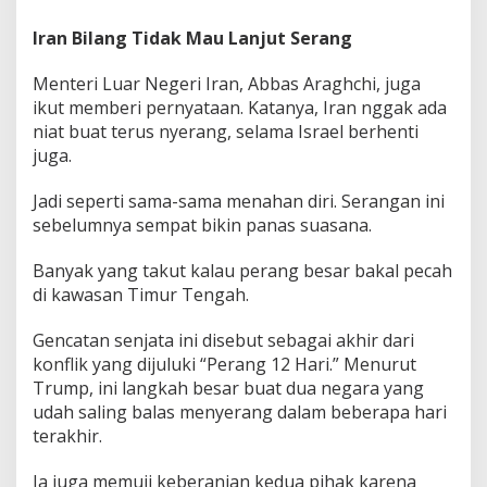
a
Iran Bilang Tidak Mau Lanjut Serang
n
E
m
Menteri Luar Negeri Iran, Abbas Araghchi, juga
p
ikut memberi pernyataan. Katanya, Iran nggak ada
a
niat buat terus nyerang, selama Israel berhenti
t
juga.
O
r
a
Jadi seperti sama-sama menahan diri. Serangan ini
n
sebelumnya sempat bikin panas suasana.
g
Banyak yang takut kalau perang besar bakal pecah
di kawasan Timur Tengah.
Gencatan senjata ini disebut sebagai akhir dari
konflik yang dijuluki “Perang 12 Hari.” Menurut
Trump, ini langkah besar buat dua negara yang
udah saling balas menyerang dalam beberapa hari
terakhir.
Ia juga memuji keberanian kedua pihak karena