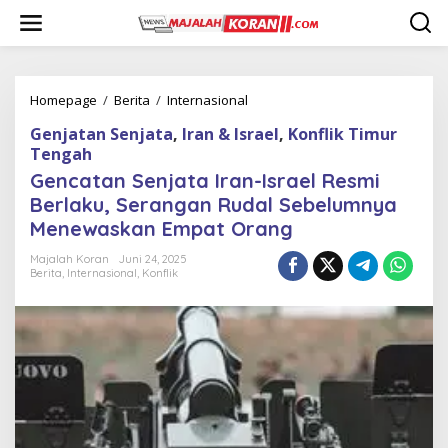
L
e
w
a
t
i
Homepage
/
Berita
/
Internasional
G
k
e
Genjatan Senjata
,
Iran & Israel
,
Konflik Timur
e
n
k
Tengah
c
o
a
Gencatan Senjata Iran-Israel Resmi
n
t
Berlaku, Serangan Rudal Sebelumnya
t
a
e
Menewaskan Empat Orang
n
n
S
Majalah Koran
Juni 24, 2025
e
Berita
,
Internasional
,
Konflik
n
j
a
t
a
I
r
a
n
-