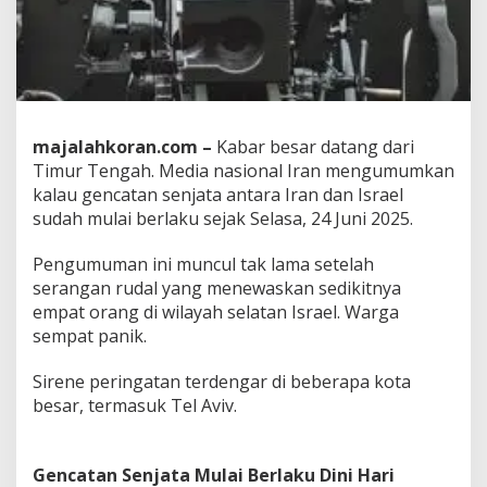
I
s
r
a
e
l
R
majalahkoran.com –
Kabar besar datang dari
e
Timur Tengah. Media nasional Iran mengumumkan
s
m
kalau gencatan senjata antara Iran dan Israel
i
sudah mulai berlaku sejak Selasa, 24 Juni 2025.
B
e
Pengumuman ini muncul tak lama setelah
r
serangan rudal yang menewaskan sedikitnya
l
a
empat orang di wilayah selatan Israel. Warga
k
sempat panik.
u
,
Sirene peringatan terdengar di beberapa kota
S
besar, termasuk Tel Aviv.
e
r
a
n
Gencatan Senjata Mulai Berlaku Dini Hari
g