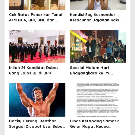
Cek Batas Penarikan Tunai
Kondisi Epy Kusnandar:
ATM BCA, BRI, BNI, dan
Keracunan Jajanan Kaki
Mandiri 2025
Lima hingga Alami Muntah
dan Diare Parah
Inilah 24 Kandidat Dubes
Spesial Malam Hari
yang Lolos Uji di DPR
Bhayangkara ke-79,
Gubernur Kalteng
Konsisten Dorong Ekonomi
dan Dukung UMKM
Rocky Gerung: Beathor
Dinas Ketapang Samosir
Suryadi Dicopot Usai Sebut
Gelar Rapat Kedua
Ijazah Jokowi “Made in
Penyusunan Naskah