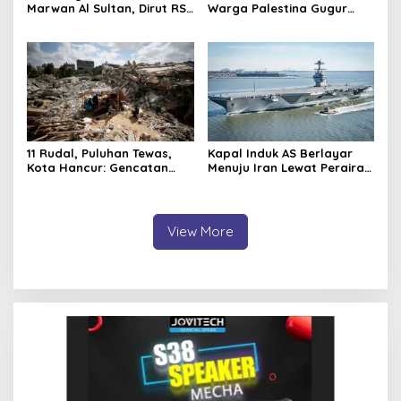
Marwan Al Sultan, Dirut RS
Warga Palestina Gugur
Indonesia Korban Bom
dalam Serangan
Israel di Gaza
11 Rudal, Puluhan Tewas,
Kapal Induk AS Berlayar
Kota Hancur: Gencatan
Menuju Iran Lewat Perairan
Senjata Akhirnya
Natuna Indonesia
Diluncurkan di Tengah
Kerusakan
View More