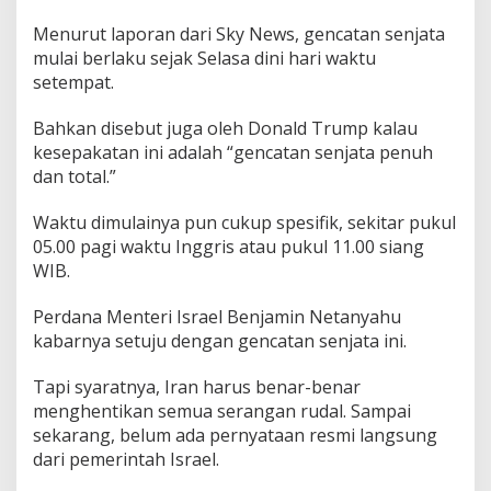
a
Menurut laporan dari Sky News, gencatan senjata
n
R
mulai berlaku sejak Selasa dini hari waktu
u
setempat.
d
a
Bahkan disebut juga oleh Donald Trump kalau
l
kesepakatan ini adalah “gencatan senjata penuh
S
e
dan total.”
b
e
Waktu dimulainya pun cukup spesifik, sekitar pukul
l
05.00 pagi waktu Inggris atau pukul 11.00 siang
u
WIB.
m
n
y
Perdana Menteri Israel Benjamin Netanyahu
a
kabarnya setuju dengan gencatan senjata ini.
M
e
Tapi syaratnya, Iran harus benar-benar
n
menghentikan semua serangan rudal. Sampai
e
w
sekarang, belum ada pernyataan resmi langsung
a
dari pemerintah Israel.
s
k