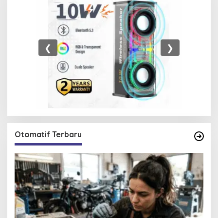
❮
❯
Otomatif Terbaru