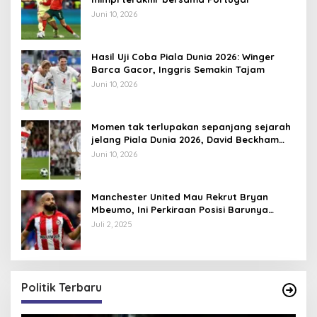
Juni 10, 2026
Hasil Uji Coba Piala Dunia 2026: Winger
Barca Gacor, Inggris Semakin Tajam
Juni 10, 2026
Momen tak terlupakan sepanjang sejarah
jelang Piala Dunia 2026, David Beckham
pernah dapat kartu merah
Juni 10, 2026
Manchester United Mau Rekrut Bryan
Mbeumo, Ini Perkiraan Posisi Barunya
dalam Skema Ruben Amorim
Juli 2, 2025
Politik Terbaru