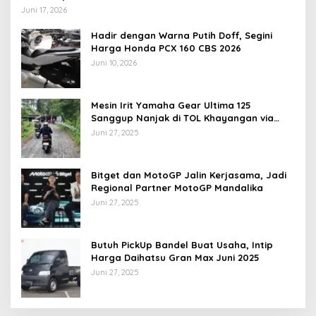
Juni 17, 2026
Hadir dengan Warna Putih Doff, Segini
Harga Honda PCX 160 CBS 2026
Juni 10, 2026
Mesin Irit Yamaha Gear Ultima 125
Sanggup Nanjak di TOL Khayangan via
Krakalan?
Juni 27, 2025
Bitget dan MotoGP Jalin Kerjasama, Jadi
Regional Partner MotoGP Mandalika
Juni 27, 2025
Butuh PickUp Bandel Buat Usaha, Intip
Harga Daihatsu Gran Max Juni 2025
Juni 27, 2025