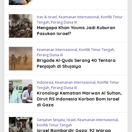
Iran & Israel
,
Keamanan Internasional
,
Konflik Timur
Tengah
,
Perang Dunia III
Mengapa Khan Younis Jadi Kuburan
Pasukan Israel?
Keamanan Internasional
,
Konflik Timur Tengah
,
Perang Dunia III
Brigade Al-Quds Serang 40 Tentara
Penjajah di Shujaiya
Indonesia
,
Keamanan Internasional
,
Konflik Timur
Tengah
,
Perang Dunia III
Kronologi Kematian Marwan Al Sultan,
Dirut RS Indonesia Korban Bom Israel
di Gaza
Genjatan Senjata
,
Israel
,
Keamanan Internasional
,
Konflik Timur Tengah
Israel Bombardir Gaza: 92 Warga