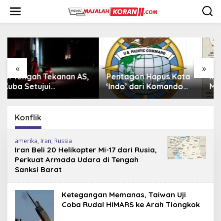
L
e
w
a
t
i
k
e
«
»
k
Pentagon Hapus Kata
Iran Beli 20 Helikopter
o
‘Indo’ dari Komando
Mi-17 dari Rusia,
n
Indo-Pasifik,
Perkuat Armada Udara
t
Mengapa?
di Tengah Sanksi Barat
e
Konflik
n
amerika
,
Iran
,
Russia
Iran Beli 20 Helikopter Mi-17 dari Rusia,
Perkuat Armada Udara di Tengah
Sanksi Barat
Ketegangan Memanas, Taiwan Uji
Coba Rudal HIMARS ke Arah Tiongkok