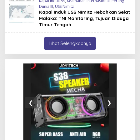
Kapal Induk AS
,
Keamanan Internasional
,
Perang
Dunia III
,
USS Nimitz
Kapal Induk USS Nimitz Hebohkan Selat
Malaka: TNI Monitoring, Tujuan Diduga
Timur Tengah
Lihat Selengkapnya
❮
❯