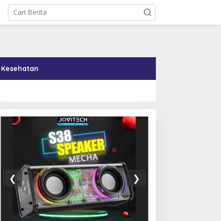
Kesehatan
00 Ucapan Terima Kasih
Di Tengah Tekanan AS,
ang Menyentuh Hati dari
Kuba Setujui Reformasi
❮
❯
urid untuk Guru
Ekonomi