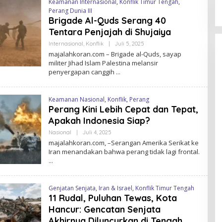
Keamanan Internasional
,
Konflik Timur Tengah
,
Perang Dunia III
Brigade Al-Quds Serang 40
Tentara Penjajah di Shujaiya
Internasional
,
Konflik
|
Juli 5, 2025
O
L
majalahkoran.com – Brigade al-Quds, sayap
E
militer Jihad Islam Palestina melansir
H
penyergapan canggih
M
A
J
A
Keamanan Nasional
,
Konflik
,
Perang
L
A
Perang Kini Lebih Cepat dan Tepat,
H
Apakah Indonesia Siap?
K
O
Nasional
|
Juli 4, 2025
O
R
L
A
majalahkoran.com, –Serangan Amerika Serikat ke
E
N
Iran menandakan bahwa perang tidak lagi frontal.
H
M
A
J
A
Genjatan Senjata
,
Iran & Israel
,
Konflik Timur Tengah
L
A
11 Rudal, Puluhan Tewas, Kota
H
Hancur: Gencatan Senjata
K
O
Akhirnya Diluncurkan di Tengah