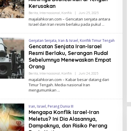
R
A
Kerusakan
N
Berita
,
Internasional
,
Konflik
|
Juni 25, 2025
O
L
majalahkoran.com – Gencatan senjata antara
E
Israel dan Iran resmi berlaku pada pukul
H
M
A
J
Genjatan Senjata
,
Iran & Israel
,
Konflik Timur Tengah
A
Gencatan Senjata Iran-Israel
L
A
Resmi Berlaku, Serangan Rudal
H
K
Sebelumnya Menewaskan Empat
O
Orang
R
A
Berita
,
Internasional
,
Konflik
|
Juni 24, 2025
O
N
L
majalahkoran.com – Kabar besar datang dari
E
Timur Tengah. Media nasional Iran
H
mengumumkan
M
A
J
A
Iran
,
Israel
,
Perang Dunia III
L
A
Mengapa Konflik Israel-Iran
H
Meletus? Ini Dia Alasannya,
K
O
Dampaknya, dan Risiko Perang
R
A