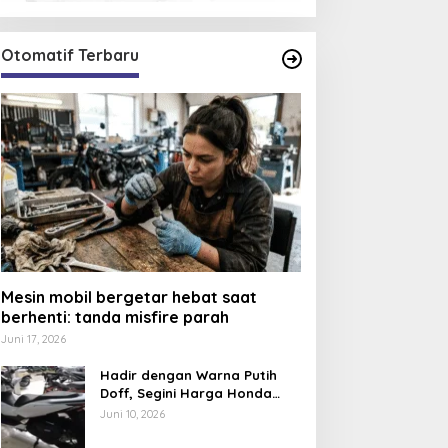
Otomatif Terbaru
Mesin mobil bergetar hebat saat
berhenti: tanda misfire parah
Juni 17, 2026
Hadir dengan Warna Putih
Doff, Segini Harga Honda
PCX 160 CBS 2026
Juni 10, 2026