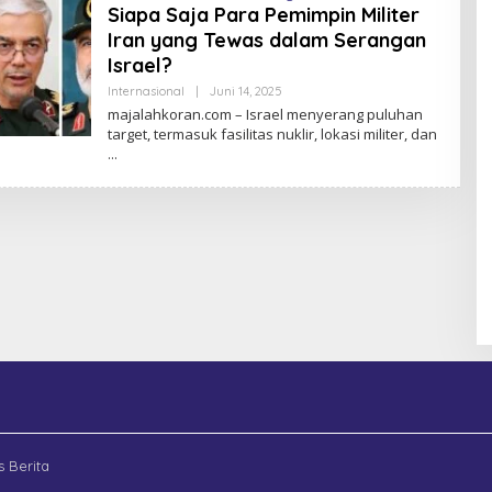
Siapa Saja Para Pemimpin Militer
L
A
Iran yang Tewas dalam Serangan
H
K
Israel?
O
R
Internasional
|
Juni 14, 2025
O
A
L
majalahkoran.com – Israel menyerang puluhan
N
E
target, termasuk fasilitas nuklir, lokasi militer, dan
H
M
A
J
A
L
A
H
K
O
R
A
N
s Berita