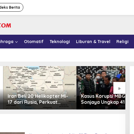
deks Berita
ahraga
Otomatif
Teknologi
Liburan & Travel
Religi
»
li 20 Helikopter Mi-
Kasus Korupsi MBG: Sony
1
 Rusia, Perkuat
Sonjaya Ungkap 41 Nama
y
 Udara di Tengah
Politikus yang Diduga
M
 Barat
Minta Titik Dapur SPPG