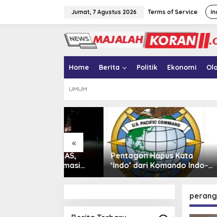
L
e
Jumat, 7 Agustus 2026
Terms of Service
In
w
a
t
i
k
e
Home
Berita
Politik
Ekonomi
Ol
k
o
UMUM
n
t
e
n
«
ekanan AS,
Pentagon Hapus Kata
Iran Be
i Reformasi
‘Indo’ dari Komando Indo-
17 dari
Pasifik, Mengapa?
Armada
Sanksi
perang