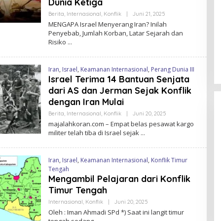
Dunia Ketiga
N
Berita
,
Internasional
,
Konflik
|
Juni 21, 2025
O
L
MENGAPA Israel Menyerang Iran? Inilah
E
Penyebab, Jumlah Korban, Latar Sejarah dan
Di Tengah Tekanan AS, Kuba
H
Risiko
M
Setujui Reformasi Ekonomi
A
J
Di Berita, Internasional, Politik
|
Juni 18, 2026
A
Iran
,
Israel
,
Keamanan Internasional
,
Perang Dunia III
L
A
Israel Terima 14 Bantuan Senjata
H
dari AS dan Jerman Sejak Konflik
K
O
dengan Iran Mulai
R
A
Berita
,
Internasional
,
Konflik
|
Juni 20, 2025
O
N
L
majalahkoran.com – Empat belas pesawat kargo
E
militer telah tiba di Israel sejak
H
M
A
J
Iran
,
Israel
,
Keamanan Internasional
,
Konflik Timur
A
Tengah
L
A
Mengambil Pelajaran dari Konflik
H
Timur Tengah
K
O
Internasional
,
Konflik
|
Juni 20, 2025
O
R
L
A
Oleh : Iman Ahmadi SPd *) Saat ini langit timur
E
N