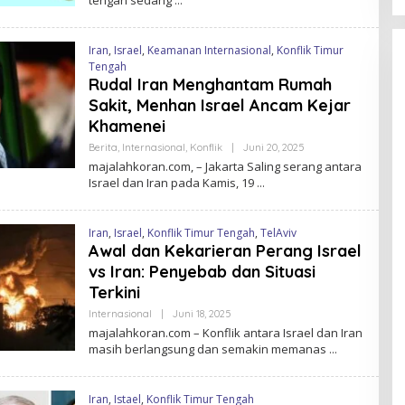
tengah sedang
H
M
A
J
Iran
,
Israel
,
Keamanan Internasional
,
Konflik Timur
A
Tengah
L
A
Rudal Iran Menghantam Rumah
H
Sakit, Menhan Israel Ancam Kejar
K
O
Khamenei
R
A
Berita
,
Internasional
,
Konflik
|
Juni 20, 2025
O
N
L
majalahkoran.com, – Jakarta Saling serang antara
E
Israel dan Iran pada Kamis, 19
H
M
A
J
Iran
,
Israel
,
Konflik Timur Tengah
,
TelAviv
A
Awal dan Kekarieran Perang Israel
L
A
vs Iran: Penyebab dan Situasi
H
K
Terkini
O
R
Internasional
|
Juni 18, 2025
O
A
L
majalahkoran.com – Konflik antara Israel dan Iran
N
E
masih berlangsung dan semakin memanas
H
M
A
J
Iran
,
Istael
,
Konflik Timur Tengah
A