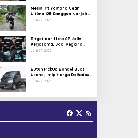
Mesin Irit Yamaha Gear
Ultima 125 Sanggup Nanjak di
TOL Khayangan via Krakalan?
Juni 27, 2025
Bitget dan MotoGP Jalin
Kerjasama, Jadi Regional
Partner MotoGP Mandalika
Juni 27, 2025
Butuh PickUp Bandel Buat
Usaha, Intip Harga Daihatsu
Gran Max Juni 2025
Juni 27, 2025