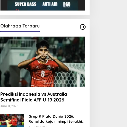
Olahraga Terbaru
Prediksi Indonesia vs Australia
Semifinal Piala AFF U-19 2026
Juni 11, 2026
Grup K Piala Dunia 2026:
Ronaldo kejar mimpi terakhir
bersama Portugal