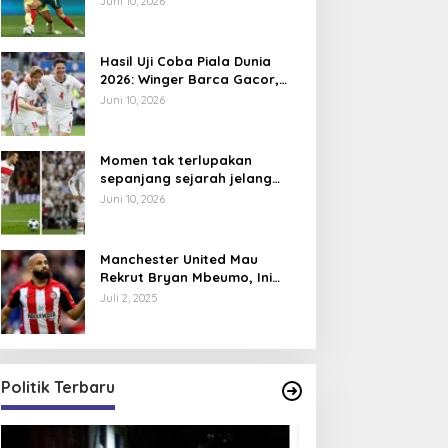
Juni 10, 2026
Hasil Uji Coba Piala Dunia
2026: Winger Barca Gacor,
Inggris Semakin Tajam
Juni 10, 2026
Momen tak terlupakan
sepanjang sejarah jelang
Piala Dunia 2026, David
Juni 10, 2026
Beckham pernah dapat kartu
merah
Manchester United Mau
Rekrut Bryan Mbeumo, Ini
Perkiraan Posisi Barunya
Juli 2, 2025
dalam Skema Ruben Amorim
Politik Terbaru