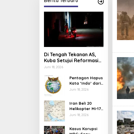
Berita Terbaru
Di Tengah Tekanan AS,
Kuba Setujui Reformasi
Ekonomi
Juni 18, 2026
Pentagon Hapus
Kata ‘Indo’ dari
Komando Indo-
Juni 18, 2026
Pasifik,
Mengapa?
Iran Beli 20
Helikopter Mi-17
dari Rusia,
Juni 18, 2026
Perkuat Armada
Udara di Tengah
Kasus Korupsi
Sanksi Barat
MBG: Sony