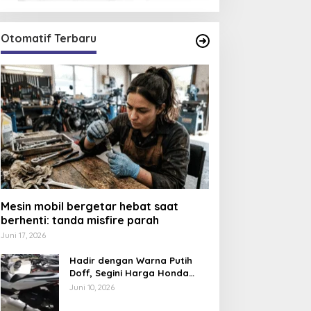
Otomatif Terbaru
Mesin mobil bergetar hebat saat
berhenti: tanda misfire parah
Juni 17, 2026
Hadir dengan Warna Putih
Doff, Segini Harga Honda
PCX 160 CBS 2026
Juni 10, 2026