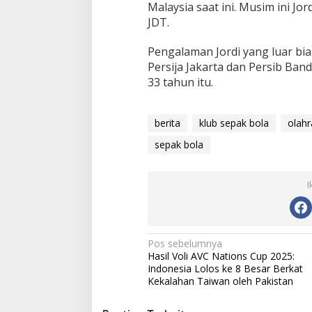
Malaysia saat ini. Musim ini Jor
JDT.
Pengalaman Jordi yang luar bia
Persija Jakarta dan Persib Ban
33 tahun itu.
berita
klub sepak bola
olah
sepak bola
I
N
Pos sebelumnya
Hasil Voli AVC Nations Cup 2025:
a
Indonesia Lolos ke 8 Besar Berkat
v
Kekalahan Taiwan oleh Pakistan
i