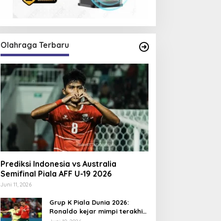
Olahraga Terbaru
Prediksi Indonesia vs Australia
Semifinal Piala AFF U-19 2026
Juni 11, 2026
Grup K Piala Dunia 2026:
Ronaldo kejar mimpi terakhir
bersama Portugal