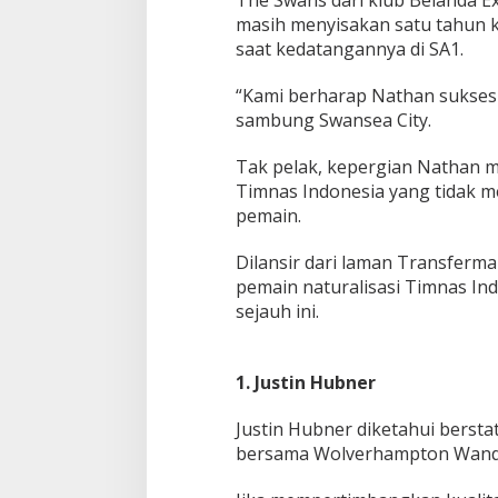
h
masih menyisakan satu tahun k
a
saat kedatangannya di SA1.
n
Pentagon Hapus Kata ‘Indo’ dari
Kasus Korupsi MB
T
“Kami berharap Nathan sukses 
j
Komando Indo-Pasifik, Mengapa?
Ungkap 41 Nama P
sambung Swansea City.
o
Diduga Minta Tit
Di Berita, Internasional, Politik
|
Juni 18, 2026
Di Berita, Nasional, Politik
e
-
Tak pelak, kepergian Nathan 
A
Timnas Indonesia yang tidak m
-
pemain.
O
n
J
Dilansir dari laman Transfermar
a
pemain naturalisasi Timnas Ind
d
sejauh ini.
i
K
o
r
1. Justin Hubner
b
a
Justin Hubner diketahui bersta
n
bersama Wolverhampton Wande
T
e