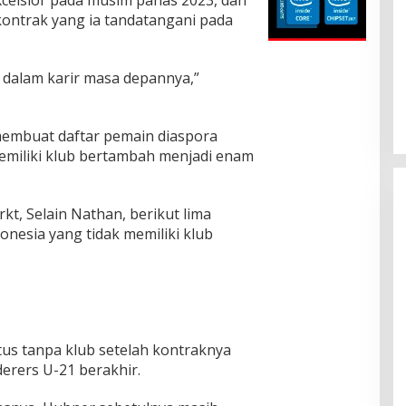
ontrak yang ia tandatangani pada
G: Sony Sonjaya
DPP Partai Hanura Bantah
dalam karir masa depannya,”
olitikus yang
Tuduhan Kaitan dengan
ik Dapur SPPG
Pengelolaan Dapur SPPG MBG
|
Juni 18, 2026
Di Berita, Nasional, Politik
|
Juni 10, 2026
membuat daftar pemain diaspora
emiliki klub bertambah menjadi enam
kt, Selain Nathan, berikut lima
onesia yang tidak memiliki klub
tus tanpa klub setelah kontraknya
rers U-21 berakhir.