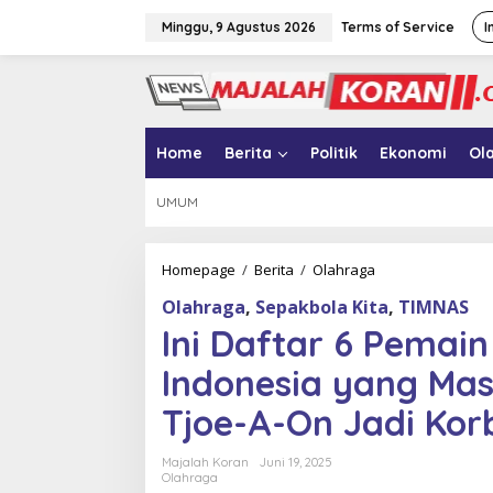
L
e
Minggu, 9 Agustus 2026
Terms of Service
I
w
a
t
i
k
e
Home
Berita
Politik
Ekonomi
Ol
k
o
UMUM
n
t
e
n
Homepage
/
Berita
/
Olahraga
I
n
Olahraga
,
Sepakbola Kita
,
TIMNAS
i
D
Ini Daftar 6 Pemai
a
f
Indonesia yang Ma
t
a
Tjoe-A-On Jadi Kor
r
6
Majalah Koran
Juni 19, 2025
P
Olahraga
e