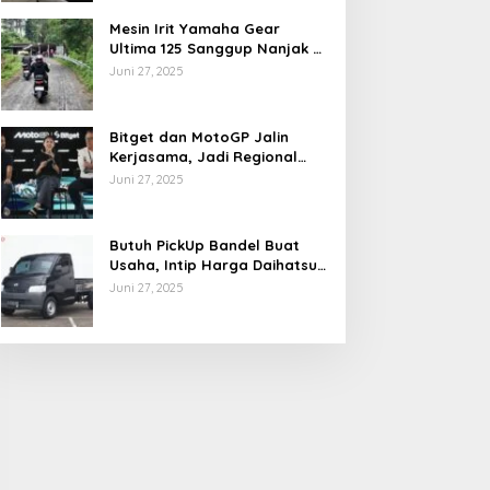
Mesin Irit Yamaha Gear
Ultima 125 Sanggup Nanjak di
TOL Khayangan via Krakalan?
Juni 27, 2025
Bitget dan MotoGP Jalin
Kerjasama, Jadi Regional
Partner MotoGP Mandalika
Juni 27, 2025
Butuh PickUp Bandel Buat
Usaha, Intip Harga Daihatsu
Gran Max Juni 2025
Juni 27, 2025