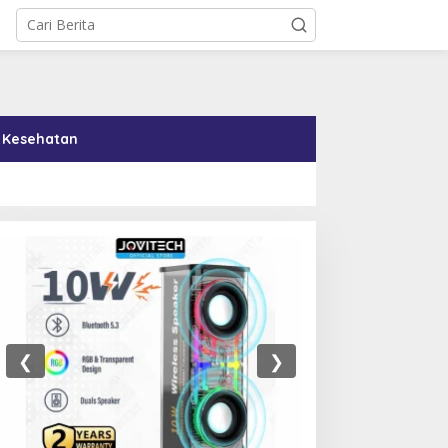
Kesehatan
❮
❯