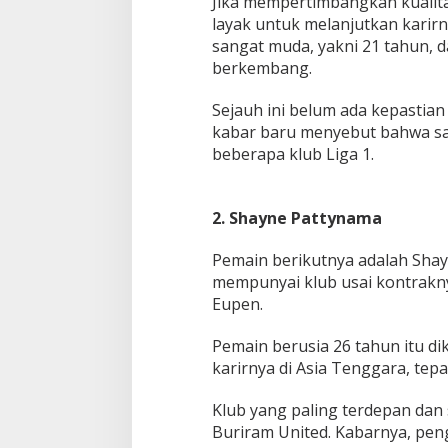
Jika mempertimbangkan kualit
r
b
layak untuk melanjutkan karirn
a
sangat muda, yakni 21 tahun, 
r
berkembang.
u
Sejauh ini belum ada kepastian
kabar baru menyebut bahwa sa
beberapa klub Liga 1.
2. Shayne Pattynama
Pemain berikutnya adalah Shay
mempunyai klub usai kontrakny
Eupen.
Pemain berusia 26 tahun itu d
karirnya di Asia Tenggara, tepa
Klub yang paling terdepan da
Buriram United. Kabarnya, pe