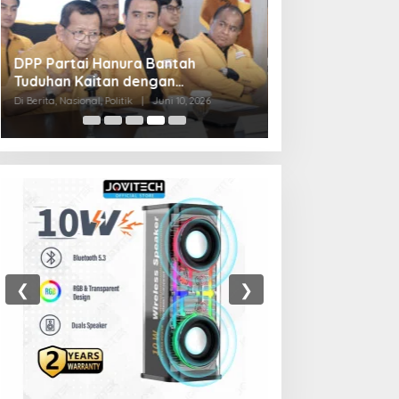
Sri Mulyani Dihentikan DPR, Raker
Jadi Perkenalan 2 Dirjen Baru
Di Ekonomi, Nasional, Politik
|
Juli 7, 2025
❮
❯