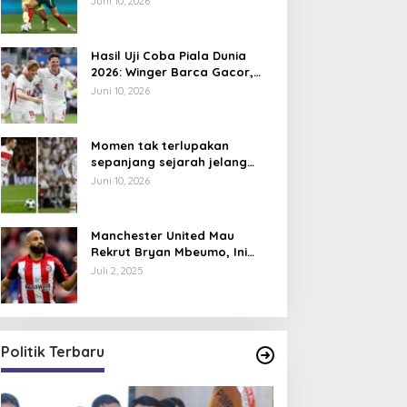
Juni 10, 2026
Hasil Uji Coba Piala Dunia
2026: Winger Barca Gacor,
Inggris Semakin Tajam
Juni 10, 2026
Momen tak terlupakan
sepanjang sejarah jelang
Piala Dunia 2026, David
Juni 10, 2026
Beckham pernah dapat kartu
merah
Manchester United Mau
Rekrut Bryan Mbeumo, Ini
Perkiraan Posisi Barunya
Juli 2, 2025
dalam Skema Ruben Amorim
Politik Terbaru