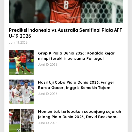
Prediksi Indonesia vs Australia Semifinal Piala AFF
U-19 2026
Juni 11, 2026
Grup K Piala Dunia 2026: Ronaldo kejar
mimpi terakhir bersama Portugal
Juni 10, 2026
Hasil Uji Coba Piala Dunia 2026: Winger
Barca Gacor, Inggris Semakin Tajam
Juni 10, 2026
Momen tak terlupakan sepanjang sejarah
jelang Piala Dunia 2026, David Beckham
pernah dapat kartu merah
Juni 10, 2026