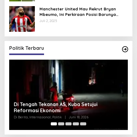
Manchester United Mau Rekrut Bryan
Mbeumo, Ini Perkiraan Posisi Barunya
dalam Skema Ruben Amorim
Juli 2, 2025
Politik Terbaru
Pentagon Hapus Kata ‘Indo’ dari Komando
K
Indo-Pasifik, Mengapa?
N
S
Di Berita, Internasional, Politik
|
Juni 18, 2026
Di 