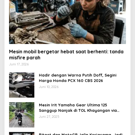
Mesin mobil bergetar hebat saat berhenti: tanda
misfire parah
Juni 17, 2026
Hadir dengan Warna Putih Doff, Segini
Harga Honda PCX 160 CBS 2026
Juni 10, 2026
Mesin Irit Yamaha Gear Ultima 125
Sanggup Nanjak di TOL Khayangan via
Krakalan?
Juni 27, 2025
Bitget dan MotoGP Jalin Kerjasama, Jadi