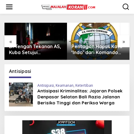
L
e
w
a
t
i
k
e
«
»
k
Pentagon Hapus Kata
Iran Beli 20 Helikopter
o
‘Indo’ dari Komando
Mi-17 dari Rusia,
n
Indo-Pasifik,
Perkuat Armada Udara
t
Mengapa?
di Tengah Sanksi Barat
e
Antisipasi
n
Antisipasi
,
Keamanan
,
Ketertiban
Antisipasi Kriminalitas: Jajaran Polsek
Denpasar Selatan Bali Razia Jalanan
Berisiko Tinggi dan Periksa Warga