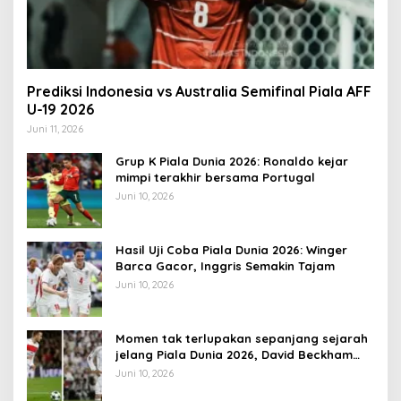
Prediksi Indonesia vs Australia Semifinal Piala AFF
U-19 2026
Juni 11, 2026
Grup K Piala Dunia 2026: Ronaldo kejar
mimpi terakhir bersama Portugal
Juni 10, 2026
Hasil Uji Coba Piala Dunia 2026: Winger
Barca Gacor, Inggris Semakin Tajam
Juni 10, 2026
Momen tak terlupakan sepanjang sejarah
jelang Piala Dunia 2026, David Beckham
pernah dapat kartu merah
Juni 10, 2026