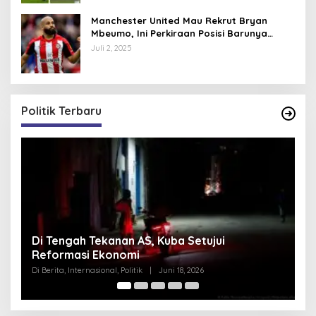
Manchester United Mau Rekrut Bryan
Mbeumo, Ini Perkiraan Posisi Barunya
dalam Skema Ruben Amorim
Juli 2, 2025
Politik Terbaru
Pentagon Hapus Kata ‘Indo’ dari Komando
Indo-Pasifik, Mengapa?
Di Berita, Internasional, Politik
|
Juni 18, 2026