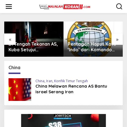
L
e
w
a
t
i
k
e
«
»
k
Pentagon Hapus Kata
Iran Beli 20 Helikopter
o
‘Indo’ dari Komando
Mi-17 dari Rusia,
n
Indo-Pasifik,
Perkuat Armada Udara
t
Mengapa?
di Tengah Sanksi Barat
e
China
n
China
,
Iran
,
Konflik Timur Tengah
China Melawan Rencana AS Bantu
Israel Serang Iran