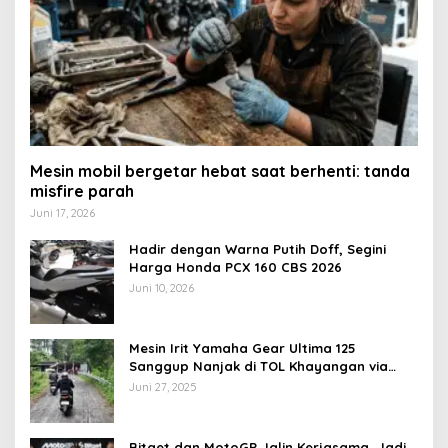
Mesin mobil bergetar hebat saat berhenti: tanda
misfire parah
Juni 17, 2026
Hadir dengan Warna Putih Doff, Segini
Harga Honda PCX 160 CBS 2026
Juni 10, 2026
Mesin Irit Yamaha Gear Ultima 125
Sanggup Nanjak di TOL Khayangan via
Krakalan?
Juni 27, 2025
Bitget dan MotoGP Jalin Kerjasama, Jadi