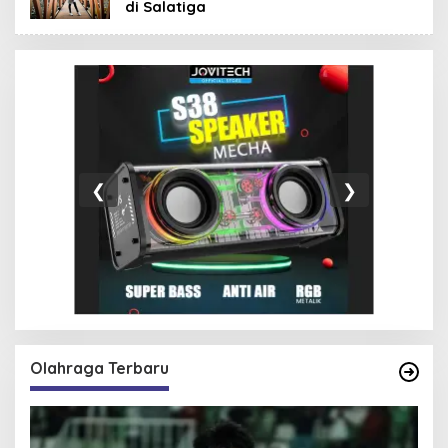
di Salatiga
❮
❯
Olahraga Terbaru