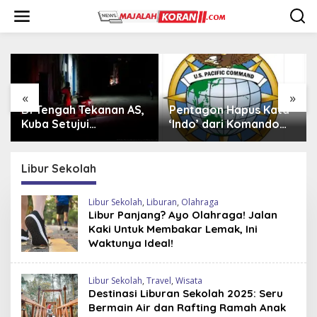
L
e
w
a
t
i
k
e
«
»
k
Pentagon Hapus Kata
Iran Beli 20 Helikopter
o
‘Indo’ dari Komando
Mi-17 dari Rusia,
n
Indo-Pasifik,
Perkuat Armada Udara
t
Mengapa?
di Tengah Sanksi Barat
e
Libur Sekolah
n
Libur Sekolah
,
Liburan
,
Olahraga
Libur Panjang? Ayo Olahraga! Jalan
Kaki Untuk Membakar Lemak, Ini
Waktunya Ideal!
Libur Sekolah
,
Travel
,
Wisata
Destinasi Liburan Sekolah 2025: Seru
Bermain Air dan Rafting Ramah Anak