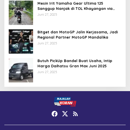
Mesin Irit Yamaha Gear Ultima 125
Sanggup Nanjak di TOL Khayangan via
Krakalan?
Juni 27, 2025
Bitget dan MotoGP Jalin Kerjasama, Jadi
Regional Partner MotoGP Mandalika
Juni 27, 2025
Butuh PickUp Bandel Buat Usaha, Intip
Harga Daihatsu Gran Max Juni 2025
Juni 27, 2025