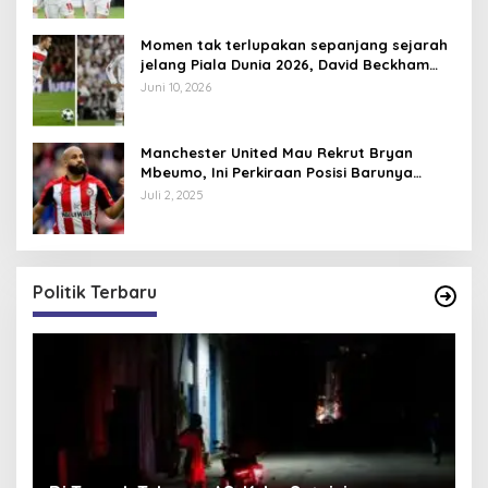
Momen tak terlupakan sepanjang sejarah
jelang Piala Dunia 2026, David Beckham
pernah dapat kartu merah
Juni 10, 2026
Manchester United Mau Rekrut Bryan
Mbeumo, Ini Perkiraan Posisi Barunya
dalam Skema Ruben Amorim
Juli 2, 2025
Politik Terbaru