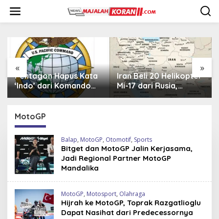
L
e
w
a
t
i
k
e
«
»
k
Pentagon Hapus Kata
Iran Beli 20 Helikopter
o
‘Indo’ dari Komando
Mi-17 dari Rusia,
n
Indo-Pasifik,
Perkuat Armada Udara
t
Mengapa?
di Tengah Sanksi Barat
e
MotoGP
n
Balap
,
MotoGP
,
Otomotif
,
Sports
Bitget dan MotoGP Jalin Kerjasama,
Jadi Regional Partner MotoGP
Mandalika
MotoGP
,
Motosport
,
Olahraga
Hijrah ke MotoGP, Toprak Razgatlioglu
Dapat Nasihat dari Predecessornya