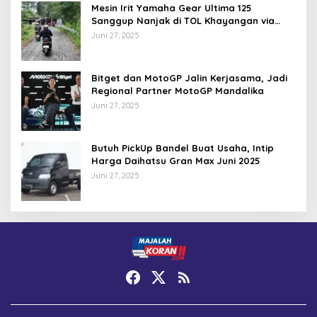
Mesin Irit Yamaha Gear Ultima 125
Sanggup Nanjak di TOL Khayangan via
Krakalan?
Juni 27, 2025
Bitget dan MotoGP Jalin Kerjasama, Jadi
Regional Partner MotoGP Mandalika
Juni 27, 2025
Butuh PickUp Bandel Buat Usaha, Intip
Harga Daihatsu Gran Max Juni 2025
Juni 27, 2025