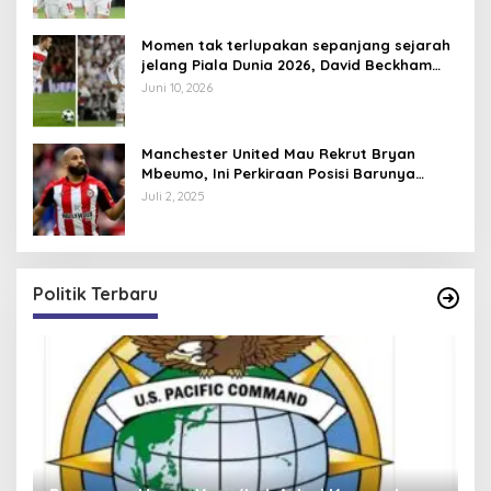
Momen tak terlupakan sepanjang sejarah
jelang Piala Dunia 2026, David Beckham
pernah dapat kartu merah
Juni 10, 2026
Manchester United Mau Rekrut Bryan
Mbeumo, Ini Perkiraan Posisi Barunya
dalam Skema Ruben Amorim
Juli 2, 2025
Politik Terbaru