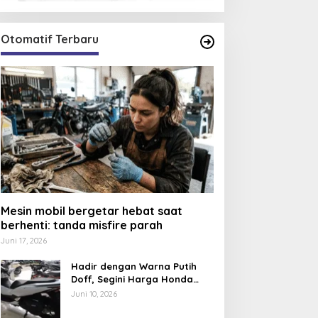
Otomatif Terbaru
Mesin mobil bergetar hebat saat
berhenti: tanda misfire parah
Juni 17, 2026
Hadir dengan Warna Putih
Doff, Segini Harga Honda
PCX 160 CBS 2026
Juni 10, 2026