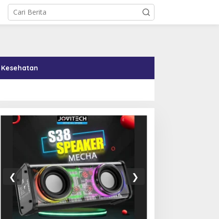
Kesehatan
00 Ucapan Terima Kasih
Di Tengah Tekanan AS,
ang Menyentuh Hati dari
Kuba Setujui Reformasi
❮
❯
urid untuk Guru
Ekonomi