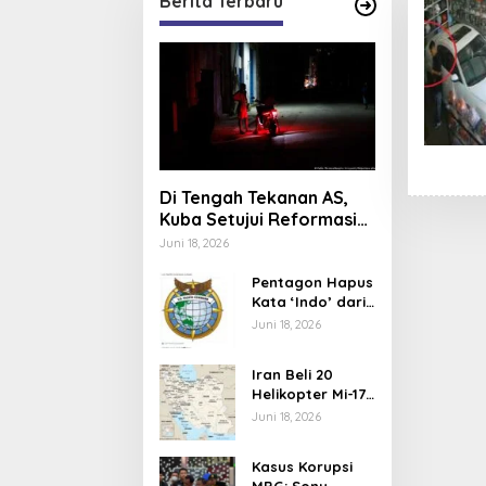
Berita Terbaru
Di Tengah Tekanan AS,
Kuba Setujui Reformasi
Ekonomi
Juni 18, 2026
Pentagon Hapus
Kata ‘Indo’ dari
Komando Indo-
Juni 18, 2026
Pasifik,
Mengapa?
Iran Beli 20
Helikopter Mi-17
dari Rusia,
Juni 18, 2026
Perkuat Armada
Udara di Tengah
Kasus Korupsi
Sanksi Barat
MBG: Sony