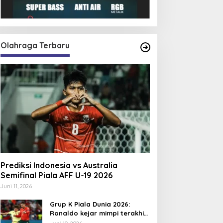
Olahraga Terbaru
Prediksi Indonesia vs Australia
Semifinal Piala AFF U-19 2026
Juni 11, 2026
Grup K Piala Dunia 2026:
Ronaldo kejar mimpi terakhir
bersama Portugal