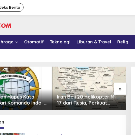
deks Berita
ahraga
Otomatif
Teknologi
Liburan & Travel
Religi
»
li 20 Helikopter Mi-
Kasus Korupsi MBG: Sony
1
 Rusia, Perkuat
Sonjaya Ungkap 41 Nama
y
 Udara di Tengah
Politikus yang Diduga
M
 Barat
Minta Titik Dapur SPPG
an