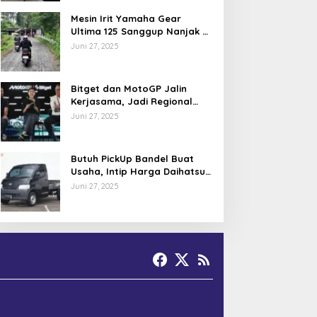
Mesin Irit Yamaha Gear
Ultima 125 Sanggup Nanjak di
TOL Khayangan via Krakalan?
Juni 27, 2025
Bitget dan MotoGP Jalin
Kerjasama, Jadi Regional
Partner MotoGP Mandalika
Juni 27, 2025
Butuh PickUp Bandel Buat
Usaha, Intip Harga Daihatsu
Gran Max Juni 2025
Juni 27, 2025