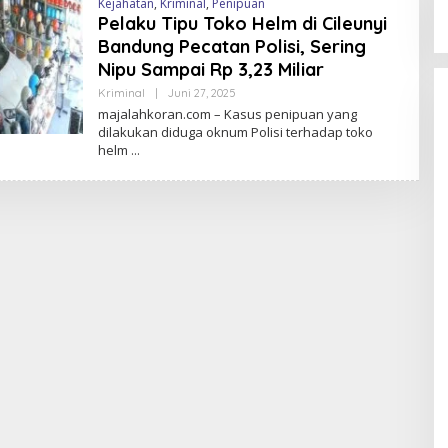
Kejahatan
,
Kriminal
,
Penipuan
Pelaku Tipu Toko Helm di Cileunyi
Bandung Pecatan Polisi, Sering
Nipu Sampai Rp 3,23 Miliar
Kriminal
|
Juni 27, 2025
O
L
majalahkoran.com – Kasus penipuan yang
E
dilakukan diduga oknum Polisi terhadap toko
H
helm
M
A
J
A
L
A
H
K
O
R
A
N