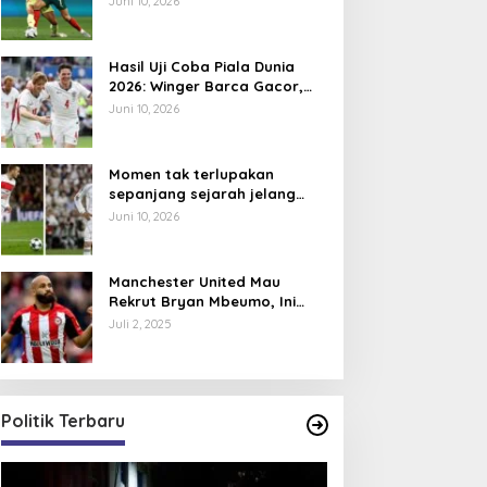
Juni 10, 2026
Hasil Uji Coba Piala Dunia
2026: Winger Barca Gacor,
Inggris Semakin Tajam
Juni 10, 2026
Momen tak terlupakan
sepanjang sejarah jelang
Piala Dunia 2026, David
Juni 10, 2026
Beckham pernah dapat kartu
merah
Manchester United Mau
Rekrut Bryan Mbeumo, Ini
Perkiraan Posisi Barunya
Juli 2, 2025
dalam Skema Ruben Amorim
Politik Terbaru