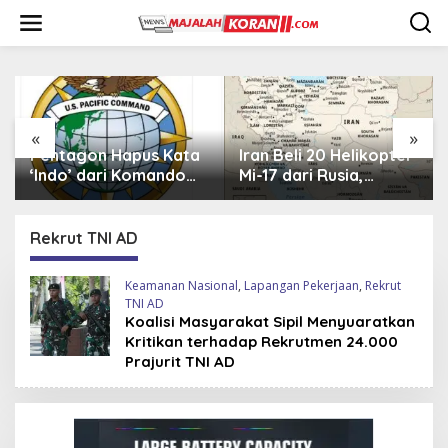
L
e
w
a
t
i
k
e
«
»
k
Pentagon Hapus Kata
Iran Beli 20 Helikopter
o
‘Indo’ dari Komando
Mi-17 dari Rusia,
n
Indo-Pasifik,
Perkuat Armada Udara
t
Mengapa?
di Tengah Sanksi Barat
e
Rekrut TNI AD
n
Keamanan Nasional
,
Lapangan Pekerjaan
,
Rekrut
TNI AD
Koalisi Masyarakat Sipil Menyuaratkan
Kritikan terhadap Rekrutmen 24.000
Prajurit TNI AD