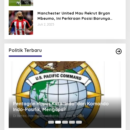
Manchester United Mau Rekrut Bryan
Mbeumo, Ini Perkiraan Posisi Barunya
dalam Skema Ruben Amorim
Juli 2, 2025
Politik Terbaru
Pentagon Hapus Kata ‘Indo’ dari Komando
K
Indo-Pasifik, Mengapa?
N
S
Di Berita, Internasional, Politik
|
Juni 18, 2026
Di 