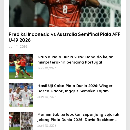
Prediksi Indonesia vs Australia Semifinal Piala AFF
U-19 2026
Juni 11, 2026
Grup K Piala Dunia 2026: Ronaldo kejar
mimpi terakhir bersama Portugal
Juni 10, 2026
Hasil Uji Coba Piala Dunia 2026: Winger
Barca Gacor, Inggris Semakin Tajam
Juni 10, 2026
Momen tak terlupakan sepanjang sejarah
jelang Piala Dunia 2026, David Beckham
pernah dapat kartu merah
Juni 10, 2026