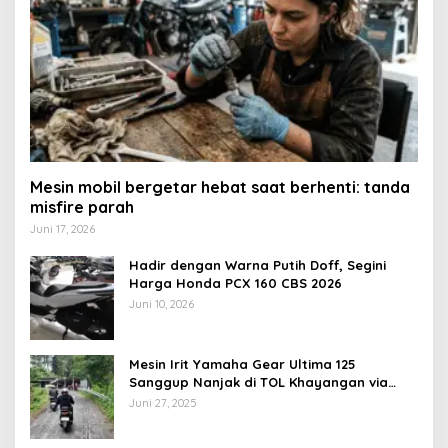
Mesin mobil bergetar hebat saat berhenti: tanda
misfire parah
Juni 17, 2026
Hadir dengan Warna Putih Doff, Segini
Harga Honda PCX 160 CBS 2026
Juni 10, 2026
Mesin Irit Yamaha Gear Ultima 125
Sanggup Nanjak di TOL Khayangan via
Krakalan?
Juni 27, 2025