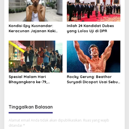
Kondisi Epy Kusnandar:
Inilah 24 Kandidat Dubes
Keracunan Jajanan Kaki
yang Lolos Uji di DPR
Lima hingga Alami Muntah
dan Diare Parah
Spesial Malam Hari
Rocky Gerung: Beathor
Bhayangkara ke-79,
Suryadi Dicopot Usai Sebut
Gubernur Kalteng
Ijazah Jokowi “Made in
Konsisten Dorong Ekonomi
Pasar Pramuka”
dan Dukung UMKM
Tinggalkan Balasan
Alamat email Anda tidak akan dipublikasikan.
Ruas yang wajib
ditandai
*