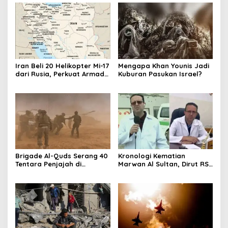
Iran Beli 20 Helikopter Mi-17
Mengapa Khan Younis Jadi
dari Rusia, Perkuat Armada
Kuburan Pasukan Israel?
Udara di Tengah Sanksi
Barat
Brigade Al-Quds Serang 40
Kronologi Kematian
Tentara Penjajah di
Marwan Al Sultan, Dirut RS
Shujaiya
Indonesia Korban Bom
Israel di Gaza