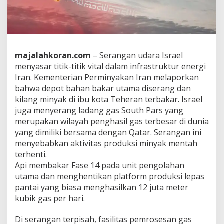
r
a
n
:
S
a
majalahkoran.com
– Serangan udara Israel
s
menyasar titik-titik vital dalam infrastruktur energi
a
Iran. Kementerian Perminyakan Iran melaporkan
r
a
bahwa depot bahan bakar utama diserang dan
n
kilang minyak di ibu kota Teheran terbakar. Israel
S
juga menyerang ladang gas South Pars yang
e
merupakan wilayah penghasil gas terbesar di dunia
r
yang dimiliki bersama dengan Qatar. Serangan ini
a
n
menyebabkan aktivitas produksi minyak mentah
g
terhenti.
a
Api membakar Fase 14 pada unit pengolahan
n
utama dan menghentikan platform produksi lepas
I
s
pantai yang biasa menghasilkan 12 juta meter
r
kubik gas per hari.
a
e
Di serangan terpisah, fasilitas pemrosesan gas
l