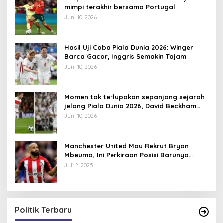
mimpi terakhir bersama Portugal
Juni 10, 2026
Hasil Uji Coba Piala Dunia 2026: Winger
Barca Gacor, Inggris Semakin Tajam
Juni 10, 2026
Momen tak terlupakan sepanjang sejarah
jelang Piala Dunia 2026, David Beckham
pernah dapat kartu merah
Juni 10, 2026
Manchester United Mau Rekrut Bryan
Mbeumo, Ini Perkiraan Posisi Barunya
dalam Skema Ruben Amorim
Juli 2, 2025
Politik Terbaru