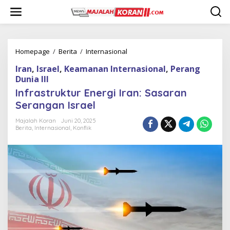
L
e
w
a
t
i
Homepage
/
Berita
/
Internasional
I
k
n
Iran
,
Israel
,
Keamanan Internasional
,
Perang
e
f
k
Dunia III
r
o
a
Infrastruktur Energi Iran: Sasaran
n
s
Serangan Israel
t
t
e
r
Majalah Koran
Juni 20, 2025
n
u
Berita
,
Internasional
,
Konflik
k
t
u
r
E
n
e
r
g
i
I