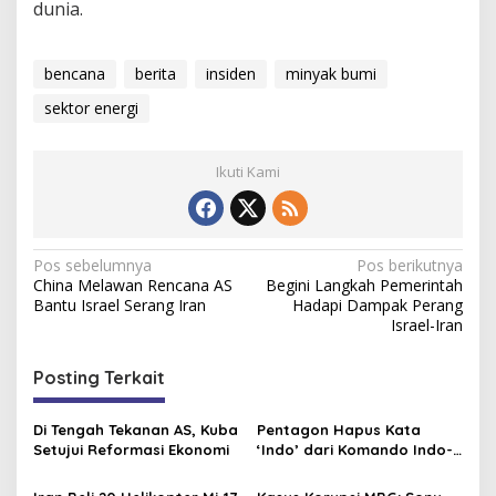
dunia.
bencana
berita
insiden
minyak bumi
sektor energi
Ikuti Kami
N
Pos sebelumnya
Pos berikutnya
China Melawan Rencana AS
Begini Langkah Pemerintah
a
Bantu Israel Serang Iran
Hadapi Dampak Perang
v
Israel-Iran
i
Posting Terkait
g
a
Di Tengah Tekanan AS, Kuba
Pentagon Hapus Kata
s
Setujui Reformasi Ekonomi
‘Indo’ dari Komando Indo-
Pasifik, Mengapa?
i