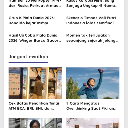
Iran Beli 20 Helikopter Mi-17
Kasus Korupsi MBG: Sony
p
dari Rusia, Perkuat Armada
Sonjaya Ungkap 41 Nama
Udara di Tengah Sanksi
Politikus yang Diduga Minta
o
Barat
Titik Dapur SPPG
Grup K Piala Dunia 2026:
Skenario Timnas Voli Putri
s
Ronaldo kejar mimpi
Indonesia lolos semifinal
terakhir bersama Portugal
AVC Nations Cup 2026,
Tisya Cs butuh mukjizat
Hasil Uji Coba Piala Dunia
Momen tak terlupakan
2026: Winger Barca Gacor,
sepanjang sejarah jelang
Inggris Semakin Tajam
Piala Dunia 2026, David
Beckham pernah dapat
kartu merah
Jangan Lewatkan
Cek Batas Penarikan Tunai
9 Cara Mengatasi
ATM BCA, BRI, BNI, dan
Overthinking Saat Pikiran
Mandiri 2025
Selalu ke Skenario Terburuk