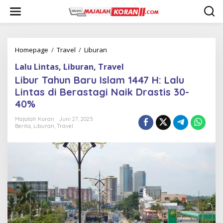
L
e
w
a
t
i
Homepage
/
Travel
/
Liburan
L
k
i
Lalu Lintas
,
Liburan
,
Travel
e
b
k
u
Libur Tahun Baru Islam 1447 H: Lalu
o
r
Lintas di Berastagi Naik Drastis 30-
n
T
40%
t
a
e
h
Majalah Koran
Juni 27, 2025
n
u
Berita
,
Liburan
,
Travel
n
B
a
r
u
I
s
l
a
m
1