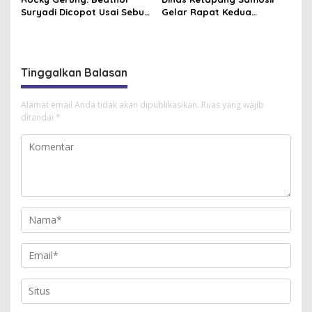
Suryadi Dicopot Usai Sebut
Gelar Rapat Kedua
Ijazah Jokowi “Made in
Penyusunan Naskah
Pasar Pramuka”
Akademik Ranperda, Ini
Bahasannya
Tinggalkan Balasan
Alamat email Anda tidak akan dipublikasikan.
Ruas yang wajib
ditandai
*