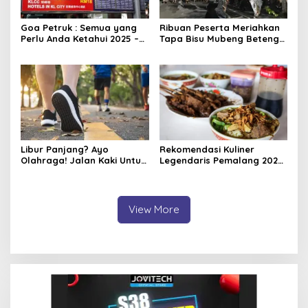
Goa Petruk : Semua yang
Ribuan Peserta Meriahkan
Perlu Anda Ketahui 2025 –
Tapa Bisu Mubeng Beteng
Dari Lokasi hingga Harga
Yogyakarta pada Malam 1
Tiket
Suro
Libur Panjang? Ayo
Rekomendasi Kuliner
Olahraga! Jalan Kaki Untuk
Legendaris Pemalang 2025:
Membakar Lemak, Ini
Pengalaman Rasa yang
Waktunya Ideal!
Abadi
View More