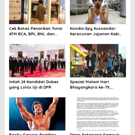
Cek Batas Penarikan Tunai
Kondisi Epy Kusnandar:
ATM BCA, BRI, BNI, dan
Keracunan Jajanan Kaki
Mandiri 2025
Lima hingga Alami Muntah
dan Diare Parah
Inilah 24 Kandidat Dubes
Spesial Malam Hari
yang Lolos Uji di DPR
Bhayangkara ke-79,
Gubernur Kalteng
Konsisten Dorong Ekonomi
dan Dukung UMKM
Rocky Gerung: Beathor
Dinas Ketapang Samosir