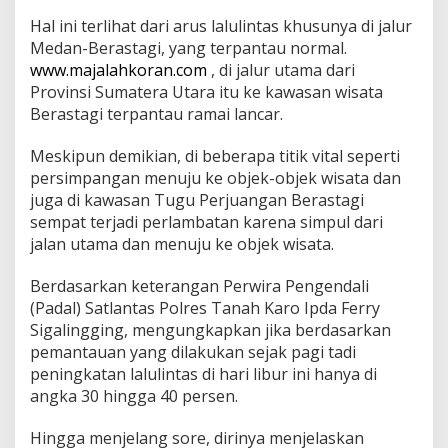
i
Hal ini terlihat dari arus lalulintas khusunya di jalur
N
Medan-Berastagi, yang terpantau normal.
a
www.majalahkoran.com
, di jalur utama dari
i
k
Provinsi Sumatera Utara itu ke kawasan wisata
D
Berastagi terpantau ramai lancar.
r
a
Meskipun demikian, di beberapa titik vital seperti
s
persimpangan menuju ke objek-objek wisata dan
t
i
juga di kawasan Tugu Perjuangan Berastagi
s
sempat terjadi perlambatan karena simpul dari
3
jalan utama dan menuju ke objek wisata.
0
-
Berdasarkan keterangan Perwira Pengendali
4
0
(Padal) Satlantas Polres Tanah Karo Ipda Ferry
%
Sigalingging, mengungkapkan jika berdasarkan
pemantauan yang dilakukan sejak pagi tadi
peningkatan lalulintas di hari libur ini hanya di
angka 30 hingga 40 persen.
Hingga menjelang sore, dirinya menjelaskan