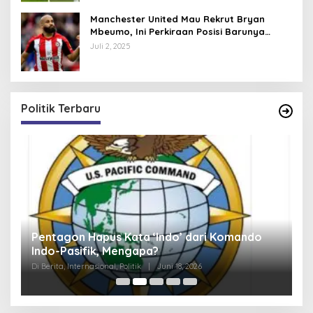
Manchester United Mau Rekrut Bryan
Mbeumo, Ini Perkiraan Posisi Barunya
dalam Skema Ruben Amorim
Juli 2, 2025
Politik Terbaru
Pentagon Hapus Kata ‘Indo’ dari Komando
K
Indo-Pasifik, Mengapa?
N
S
Di Berita, Internasional, Politik
|
Juni 18, 2026
Di 