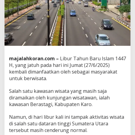
4
4
7
H
:
L
a
l
u
L
majalahkoran.com –
Libur Tahun Baru Islam 1447
i
n
H, yang jatuh pada hari ini Jumat (27/6/2025)
t
kembali dimanfaatkan oleh sebagai masyarakat
a
untuk berwisata.
s
d
Salah satu kawasan wisata yang masih saja
i
B
diramaikan oleh kunjungan wisatawan, ialah
e
kawasan Berastagi, Kabupaten Karo.
r
a
Namun, di hari libur kali ini tampak aktivitas wisata
s
di salah satu dataran tinggi Sumatera Utara
t
a
tersebut masih cenderung normal.
g