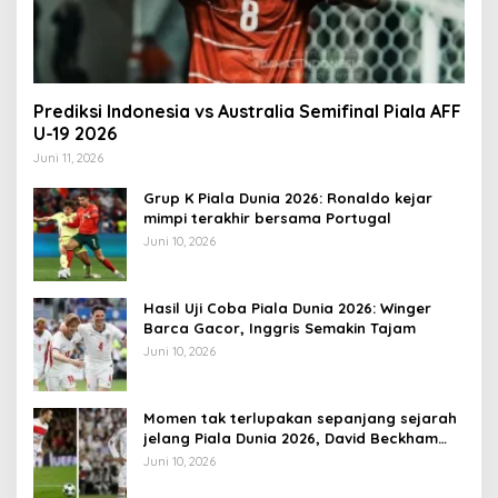
Prediksi Indonesia vs Australia Semifinal Piala AFF
U-19 2026
Juni 11, 2026
Grup K Piala Dunia 2026: Ronaldo kejar
mimpi terakhir bersama Portugal
Juni 10, 2026
Hasil Uji Coba Piala Dunia 2026: Winger
Barca Gacor, Inggris Semakin Tajam
Juni 10, 2026
Momen tak terlupakan sepanjang sejarah
jelang Piala Dunia 2026, David Beckham
pernah dapat kartu merah
Juni 10, 2026