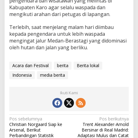
pengendara dan wisatawan yang melintas di
Kabupaten Karo agar selalu waspada dan
mengikuti arahan dari petugas di lapangan.
Terlebih, saat menjelang malam hari diimbau
kepada pengendara untuk lebih waspada
mengingat jalur Medan-Berastagi yang didominasi
oleh hutan dan jalan yang berliku.
Acara dan Festival
berita
Berita lokal
Indonesia
media berita
Ikuti Kami
N
Pos sebelumnya
Pos berikutnya
Christian Norgaard Siap ke
Trent Alexander-Arnold
a
Arsenal, Berikut
Bersinar di Real Madrid:
v
Perbandingan Statistik
Adaptasi Mulus dan Catat