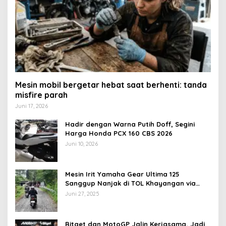
Mesin mobil bergetar hebat saat berhenti: tanda
misfire parah
Juni 17, 2026
Hadir dengan Warna Putih Doff, Segini
Harga Honda PCX 160 CBS 2026
Juni 10, 2026
Mesin Irit Yamaha Gear Ultima 125
Sanggup Nanjak di TOL Khayangan via
Krakalan?
Juni 27, 2025
Bitget dan MotoGP Jalin Kerjasama, Jadi