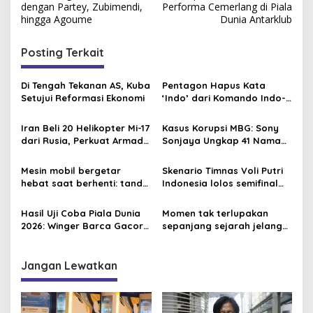
dengan Partey, Zubimendi,
Performa Cemerlang di Piala
i
hingga Agoume
Dunia Antarklub
g
Posting Terkait
a
s
Di Tengah Tekanan AS, Kuba
Pentagon Hapus Kata
i
Setujui Reformasi Ekonomi
‘Indo’ dari Komando Indo-
p
Pasifik, Mengapa?
Iran Beli 20 Helikopter Mi-17
Kasus Korupsi MBG: Sony
o
dari Rusia, Perkuat Armada
Sonjaya Ungkap 41 Nama
s
Udara di Tengah Sanksi
Politikus yang Diduga Minta
Barat
Titik Dapur SPPG
Mesin mobil bergetar
Skenario Timnas Voli Putri
hebat saat berhenti: tanda
Indonesia lolos semifinal
misfire parah
AVC Nations Cup 2026,
Tisya Cs butuh mukjizat
Hasil Uji Coba Piala Dunia
Momen tak terlupakan
2026: Winger Barca Gacor,
sepanjang sejarah jelang
Inggris Semakin Tajam
Piala Dunia 2026, David
Beckham pernah dapat
kartu merah
Jangan Lewatkan