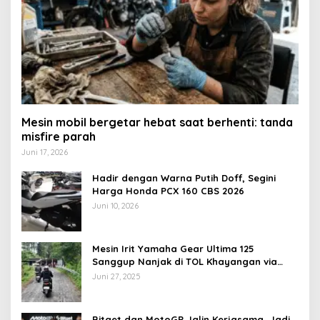
Mesin mobil bergetar hebat saat berhenti: tanda
misfire parah
Juni 17, 2026
Hadir dengan Warna Putih Doff, Segini
Harga Honda PCX 160 CBS 2026
Juni 10, 2026
Mesin Irit Yamaha Gear Ultima 125
Sanggup Nanjak di TOL Khayangan via
Krakalan?
Juni 27, 2025
Bitget dan MotoGP Jalin Kerjasama, Jadi