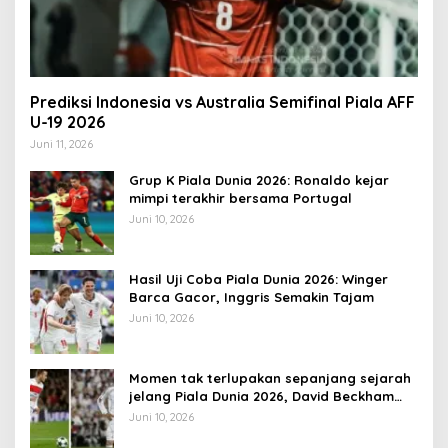
Prediksi Indonesia vs Australia Semifinal Piala AFF
U-19 2026
Juni 11, 2026
Grup K Piala Dunia 2026: Ronaldo kejar
mimpi terakhir bersama Portugal
Juni 10, 2026
Hasil Uji Coba Piala Dunia 2026: Winger
Barca Gacor, Inggris Semakin Tajam
Juni 10, 2026
Momen tak terlupakan sepanjang sejarah
jelang Piala Dunia 2026, David Beckham
pernah dapat kartu merah
Juni 10, 2026