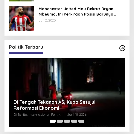
Manchester United Mau Rekrut Bryan
Mbeumo, Ini Perkiraan Posisi Barunya
dalam Skema Ruben Amorim
Juli 2, 2025
Politik Terbaru
Pentagon Hapus Kata ‘Indo’ dari Komando
Indo-Pasifik, Mengapa?
Di Berita, Internasional, Politik
|
Juni 18, 2026