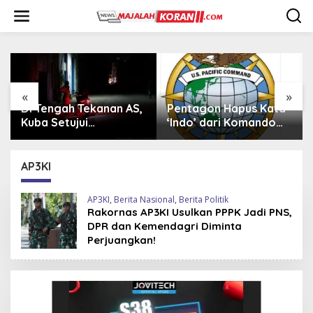
L
e
w
a
t
i
k
e
«
»
k
Pentagon Hapus Kata
Iran Beli 20 Helikopter
o
‘Indo’ dari Komando
Mi-17 dari Rusia,
n
Indo-Pasifik,
Perkuat Armada Udara
t
Mengapa?
di Tengah Sanksi Barat
e
AP3KI
n
AP3KI
,
Berita Nasional
,
Berita Politik
Rakornas AP3KI Usulkan PPPK Jadi PNS,
DPR dan Kemendagri Diminta
Perjuangkan!