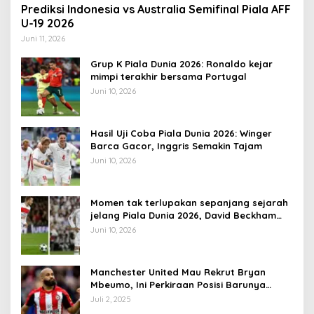
Prediksi Indonesia vs Australia Semifinal Piala AFF
U-19 2026
Juni 11, 2026
Grup K Piala Dunia 2026: Ronaldo kejar
mimpi terakhir bersama Portugal
Juni 10, 2026
Hasil Uji Coba Piala Dunia 2026: Winger
Barca Gacor, Inggris Semakin Tajam
Juni 10, 2026
Momen tak terlupakan sepanjang sejarah
jelang Piala Dunia 2026, David Beckham
pernah dapat kartu merah
Juni 10, 2026
Manchester United Mau Rekrut Bryan
Mbeumo, Ini Perkiraan Posisi Barunya
dalam Skema Ruben Amorim
Juli 2, 2025