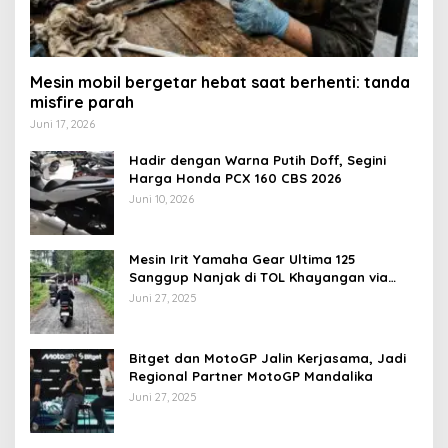
Mesin mobil bergetar hebat saat berhenti: tanda
misfire parah
Juni 17, 2026
Hadir dengan Warna Putih Doff, Segini
Harga Honda PCX 160 CBS 2026
Juni 10, 2026
Mesin Irit Yamaha Gear Ultima 125
Sanggup Nanjak di TOL Khayangan via
Krakalan?
Juni 27, 2025
Bitget dan MotoGP Jalin Kerjasama, Jadi
Regional Partner MotoGP Mandalika
Juni 27, 2025