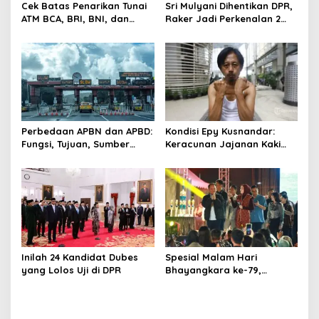
Cek Batas Penarikan Tunai
Sri Mulyani Dihentikan DPR,
ATM BCA, BRI, BNI, dan
Raker Jadi Perkenalan 2
Mandiri 2025
Dirjen Baru
Perbedaan APBN dan APBD:
Kondisi Epy Kusnandar:
Fungsi, Tujuan, Sumber
Keracunan Jajanan Kaki
Dana
Lima hingga Alami Muntah
dan Diare Parah
Inilah 24 Kandidat Dubes
Spesial Malam Hari
yang Lolos Uji di DPR
Bhayangkara ke-79,
Gubernur Kalteng
Konsisten Dorong Ekonomi
dan Dukung UMKM