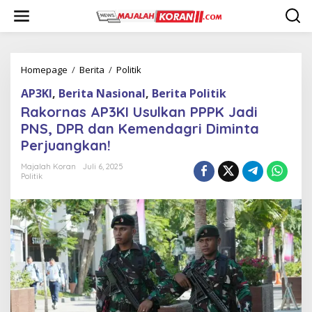
L
e
w
a
t
i
Homepage
/
Berita
/
Politik
R
k
a
AP3KI
,
Berita Nasional
,
Berita Politik
e
k
k
o
Rakornas AP3KI Usulkan PPPK Jadi
o
r
PNS, DPR dan Kemendagri Diminta
n
n
Perjuangkan!
t
a
e
s
Majalah Koran
Juli 6, 2025
n
A
Politik
P
3
K
I
U
s
u
l
k
a
n