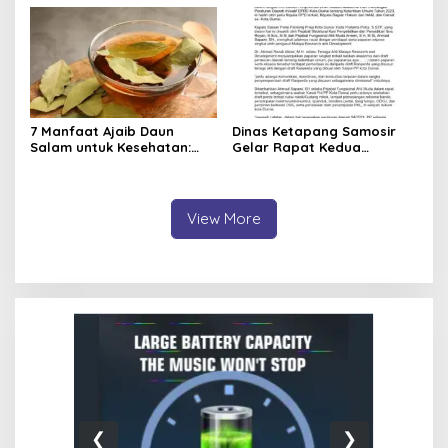
Konsisten Dorong Ekonomi
dan Dukung UMKM
7 Manfaat Ajaib Daun
Dinas Ketapang Samosir
Salam untuk Kesehatan:
Gelar Rapat Kedua
Atasi Gula Darah hingga
Penyusunan Naskah
Cegah Batu Ginjal
Akademik Ranperda, Ini
Bahasannya
View More
❮
❯