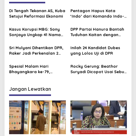
s
Di Tengah Tekanan AS, Kuba
Pentagon Hapus Kata
i
Setujui Reformasi Ekonomi
‘Indo’ dari Komando Indo-
p
Pasifik, Mengapa?
Kasus Korupsi MBG: Sony
DPP Partai Hanura Bantah
o
Sonjaya Ungkap 41 Nama
Tuduhan Kaitan dengan
s
Politikus yang Diduga Minta
Pengelolaan Dapur SPPG
Titik Dapur SPPG
MBG
Sri Mulyani Dihentikan DPR,
Inilah 24 Kandidat Dubes
Raker Jadi Perkenalan 2
yang Lolos Uji di DPR
Dirjen Baru
Spesial Malam Hari
Rocky Gerung: Beathor
Bhayangkara ke-79,
Suryadi Dicopot Usai Sebut
Gubernur Kalteng
Ijazah Jokowi “Made in
Konsisten Dorong Ekonomi
Pasar Pramuka”
dan Dukung UMKM
Jangan Lewatkan