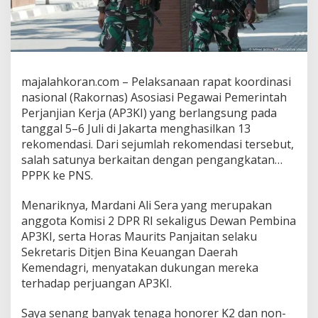
P
P
P
K
J
a
majalahkoran.com – Pelaksanaan rapat koordinasi
d
nasional (Rakornas) Asosiasi Pegawai Pemerintah
i
P
Perjanjian Kerja (AP3KI) yang berlangsung pada
N
tanggal 5–6 Juli di Jakarta menghasilkan 13
S
rekomendasi. Dari sejumlah rekomendasi tersebut,
,
salah satunya berkaitan dengan pengangkatan…
D
PPPK ke PNS.
P
R
d
Menariknya, Mardani Ali Sera yang merupakan
a
anggota Komisi 2 DPR RI sekaligus Dewan Pembina
n
AP3KI, serta Horas Maurits Panjaitan selaku
K
Sekretaris Ditjen Bina Keuangan Daerah
e
m
Kemendagri, menyatakan dukungan mereka
e
terhadap perjuangan AP3KI.
n
d
Saya senang banyak tenaga honorer K2 dan non-
a