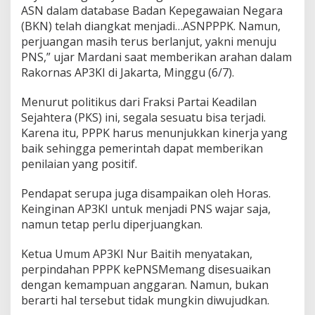
ASN dalam database Badan Kepegawaian Negara
g
r
(BKN) telah diangkat menjadi…ASNPPPK. Namun,
i
perjuangan masih terus berlanjut, yakni menuju
D
PNS,” ujar Mardani saat memberikan arahan dalam
i
Rakornas AP3KI di Jakarta, Minggu (6/7).
m
i
n
Menurut politikus dari Fraksi Partai Keadilan
t
Sejahtera (PKS) ini, segala sesuatu bisa terjadi.
a
Karena itu, PPPK harus menunjukkan kinerja yang
P
baik sehingga pemerintah dapat memberikan
e
r
penilaian yang positif.
j
u
Pendapat serupa juga disampaikan oleh Horas.
a
Keinginan AP3KI untuk menjadi PNS wajar saja,
n
namun tetap perlu diperjuangkan.
g
k
a
Ketua Umum AP3KI Nur Baitih menyatakan,
n
perpindahan PPPK kePNSMemang disesuaikan
!
dengan kemampuan anggaran. Namun, bukan
berarti hal tersebut tidak mungkin diwujudkan.