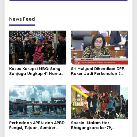
News Feed
Kasus Korupsi MBG: Sony
Sri Mulyani Dihentikan DPR,
Sonjaya Ungkap 41 Nama
Raker Jadi Perkenalan 2
Politikus yang Diduga Minta
Dirjen Baru
Titik Dapur SPPG
Perbedaan APBN dan APBD:
Spesial Malam Hari
Fungsi, Tujuan, Sumber
Bhayangkara ke-79,
Dana
Gubernur Kalteng