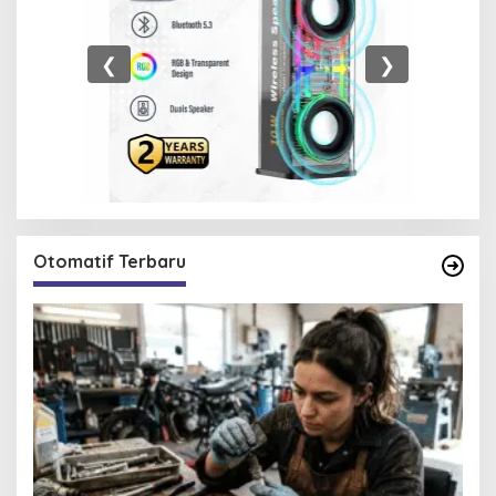
❮
❯
Otomatif Terbaru