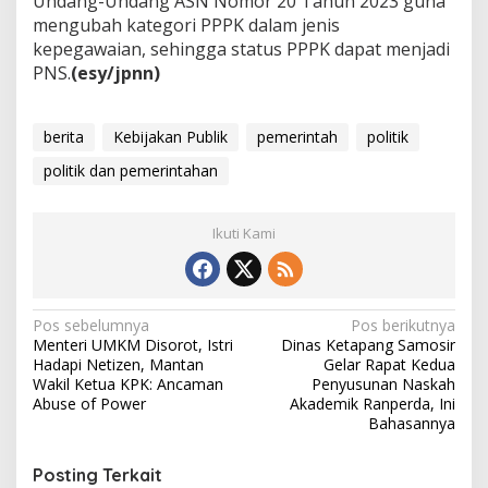
Undang-Undang ASN Nomor 20 Tahun 2023 guna
mengubah kategori PPPK dalam jenis
kepegawaian, sehingga status PPPK dapat menjadi
PNS.
(esy/jpnn)
berita
Kebijakan Publik
pemerintah
politik
politik dan pemerintahan
Ikuti Kami
N
Pos sebelumnya
Pos berikutnya
Menteri UMKM Disorot, Istri
Dinas Ketapang Samosir
a
Hadapi Netizen, Mantan
Gelar Rapat Kedua
v
Wakil Ketua KPK: Ancaman
Penyusunan Naskah
Abuse of Power
Akademik Ranperda, Ini
i
Bahasannya
g
Posting Terkait
a