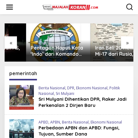
L
e
w
a
t
i
k
e
«
»
k
Pentagon Hapus Kata
Iran Beli 20 Helikopter
o
‘Indo’ dari Komando
Mi-17 dari Rusia,
n
Indo-Pasifik,
Perkuat Armada Udara
t
Mengapa?
di Tengah Sanksi Barat
e
pemerintah
n
Berita Nasional
,
DPR
,
Ekonomi Nasional
,
Politik
Nasional
,
Sri Mulyani
Sri Mulyani Dihentikan DPR, Raker Jadi
Perkenalan 2 Dirjen Baru
APBD
,
APBN
,
Berita Nasional
,
Ekonomi Nasional
Perbedaan APBN dan APBD: Fungsi,
Tujuan, Sumber Dana