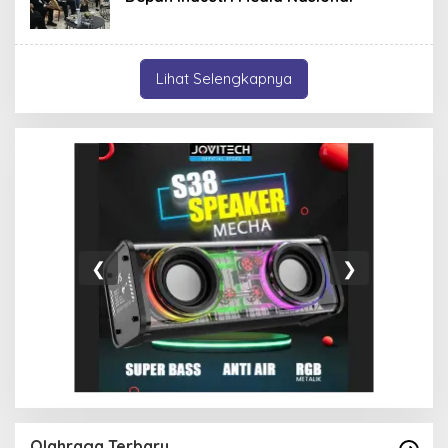
Lihat Selengkapnya
❮
❯
Olahraga Terbaru