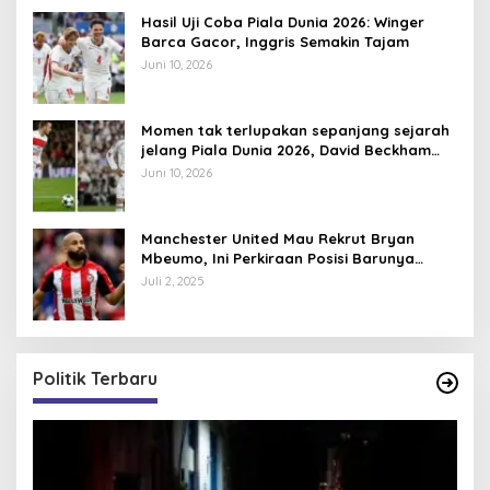
Hasil Uji Coba Piala Dunia 2026: Winger
Barca Gacor, Inggris Semakin Tajam
Juni 10, 2026
Momen tak terlupakan sepanjang sejarah
jelang Piala Dunia 2026, David Beckham
pernah dapat kartu merah
Juni 10, 2026
Manchester United Mau Rekrut Bryan
Mbeumo, Ini Perkiraan Posisi Barunya
dalam Skema Ruben Amorim
Juli 2, 2025
Politik Terbaru