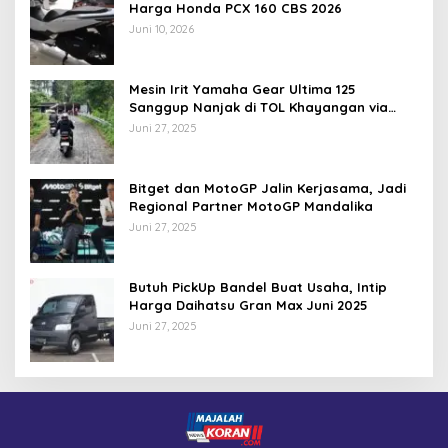
Harga Honda PCX 160 CBS 2026
Juni 10, 2026
Mesin Irit Yamaha Gear Ultima 125
Sanggup Nanjak di TOL Khayangan via
Krakalan?
Juni 27, 2025
Bitget dan MotoGP Jalin Kerjasama, Jadi
Regional Partner MotoGP Mandalika
Juni 27, 2025
Butuh PickUp Bandel Buat Usaha, Intip
Harga Daihatsu Gran Max Juni 2025
Juni 27, 2025