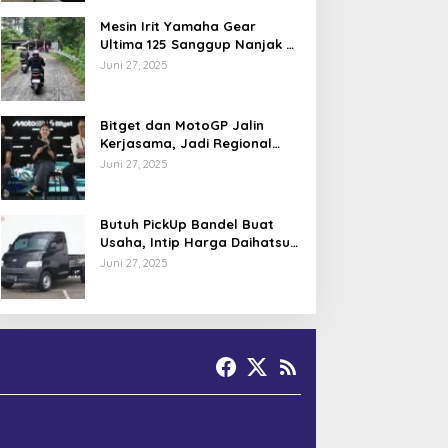
Mesin Irit Yamaha Gear
Ultima 125 Sanggup Nanjak di
TOL Khayangan via Krakalan?
Juni 27, 2025
Bitget dan MotoGP Jalin
Kerjasama, Jadi Regional
Partner MotoGP Mandalika
Juni 27, 2025
Butuh PickUp Bandel Buat
Usaha, Intip Harga Daihatsu
Gran Max Juni 2025
Juni 27, 2025