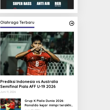
Olahraga Terbaru
Prediksi Indonesia vs Australia
Semifinal Piala AFF U-19 2026
Juni 11, 2026
Grup K Piala Dunia 2026:
Ronaldo kejar mimpi terakhir
bersama Portugal