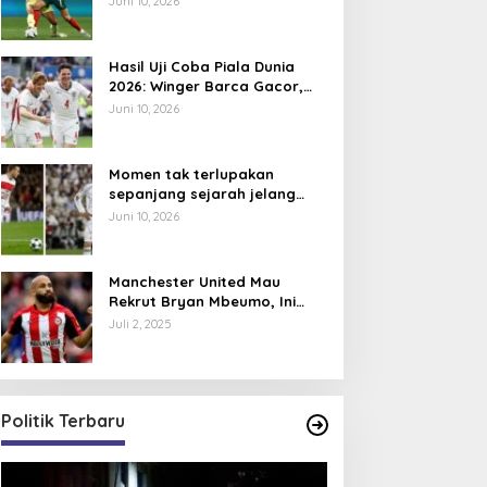
Juni 10, 2026
Hasil Uji Coba Piala Dunia
2026: Winger Barca Gacor,
Inggris Semakin Tajam
Juni 10, 2026
Momen tak terlupakan
sepanjang sejarah jelang
Piala Dunia 2026, David
Juni 10, 2026
Beckham pernah dapat kartu
merah
Manchester United Mau
Rekrut Bryan Mbeumo, Ini
Perkiraan Posisi Barunya
Juli 2, 2025
dalam Skema Ruben Amorim
Politik Terbaru