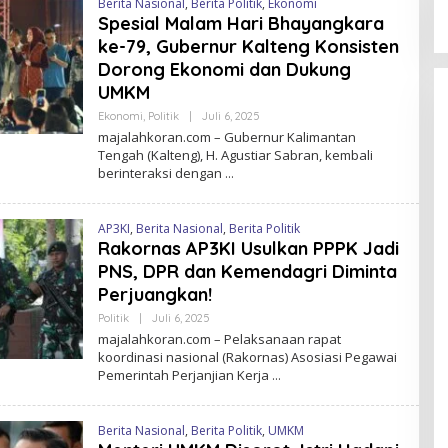
Berita Nasional
,
Berita Politik
,
Ekonomi
Spesial Malam Hari Bhayangkara
ke-79, Gubernur Kalteng Konsisten
Dorong Ekonomi dan Dukung
UMKM
Ekonomi
,
Politik
|
Juli 6, 2025
O
L
majalahkoran.com – Gubernur Kalimantan
E
Tengah (Kalteng), H. Agustiar Sabran, kembali
H
berinteraksi dengan
M
A
J
A
AP3KI
,
Berita Nasional
,
Berita Politik
L
A
Rakornas AP3KI Usulkan PPPK Jadi
H
PNS, DPR dan Kemendagri Diminta
K
O
Perjuangkan!
R
A
Politik
|
Juli 6, 2025
O
N
L
majalahkoran.com – Pelaksanaan rapat
E
koordinasi nasional (Rakornas) Asosiasi Pegawai
H
Pemerintah Perjanjian Kerja
M
A
J
A
Berita Nasional
,
Berita Politik
,
UMKM
L
A