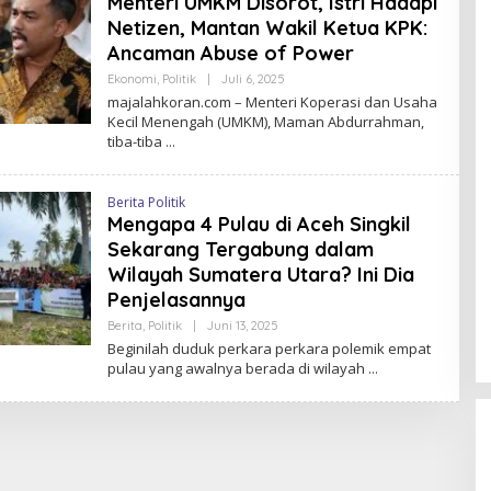
Menteri UMKM Disorot, Istri Hadapi
H
Netizen, Mantan Wakil Ketua KPK:
K
O
Ancaman Abuse of Power
R
A
Ekonomi
,
Politik
|
Juli 6, 2025
O
N
L
majalahkoran.com – Menteri Koperasi dan Usaha
E
Kecil Menengah (UMKM), Maman Abdurrahman,
H
tiba-tiba
M
A
J
A
Berita Politik
L
A
Mengapa 4 Pulau di Aceh Singkil
H
Sekarang Tergabung dalam
K
O
Wilayah Sumatera Utara? Ini Dia
R
A
Penjelasannya
N
Berita
,
Politik
|
Juni 13, 2025
O
L
Beginilah duduk perkara perkara polemik empat
E
pulau yang awalnya berada di wilayah
H
M
A
J
A
L
A
H