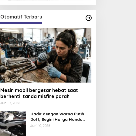
Otomatif Terbaru
Mesin mobil bergetar hebat saat
berhenti: tanda misfire parah
Juni 17, 2026
Hadir dengan Warna Putih
Doff, Segini Harga Honda
PCX 160 CBS 2026
Juni 10, 2026