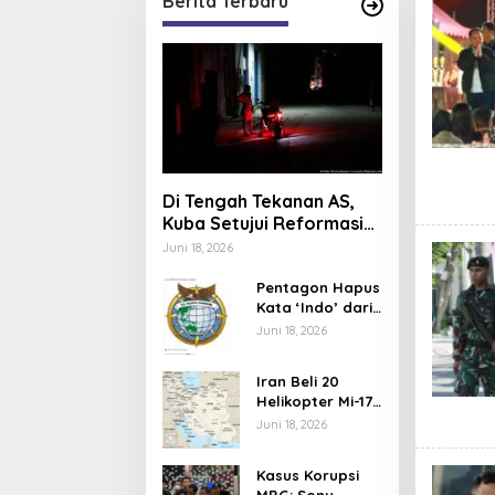
Berita Terbaru
Di Tengah Tekanan AS,
Kuba Setujui Reformasi
Ekonomi
Juni 18, 2026
Pentagon Hapus
Kata ‘Indo’ dari
Komando Indo-
Juni 18, 2026
Pasifik,
Mengapa?
Iran Beli 20
Helikopter Mi-17
dari Rusia,
Juni 18, 2026
Perkuat Armada
Udara di Tengah
Kasus Korupsi
Sanksi Barat
MBG: Sony