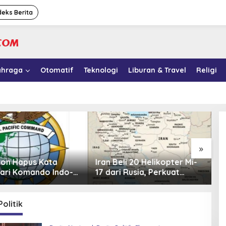
deks Berita
ahraga
Otomatif
Teknologi
Liburan & Travel
Religi
»
li 20 Helikopter Mi-
Kasus Korupsi MBG: Sony
1
 Rusia, Perkuat
Sonjaya Ungkap 41 Nama
y
 Udara di Tengah
Politikus yang Diduga
M
 Barat
Minta Titik Dapur SPPG
Politik