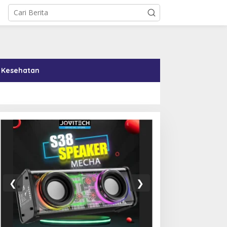
Kesehatan
00 Ucapan Terima Kasih
Di Tengah Tekanan AS,
ang Menyentuh Hati dari
Kuba Setujui Reformasi
❮
❯
urid untuk Guru
Ekonomi