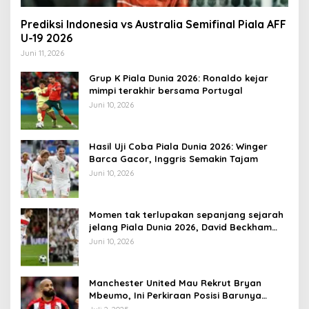
Prediksi Indonesia vs Australia Semifinal Piala AFF
U-19 2026
Juni 11, 2026
Grup K Piala Dunia 2026: Ronaldo kejar
mimpi terakhir bersama Portugal
Juni 10, 2026
Hasil Uji Coba Piala Dunia 2026: Winger
Barca Gacor, Inggris Semakin Tajam
Juni 10, 2026
Momen tak terlupakan sepanjang sejarah
jelang Piala Dunia 2026, David Beckham
pernah dapat kartu merah
Juni 10, 2026
Manchester United Mau Rekrut Bryan
Mbeumo, Ini Perkiraan Posisi Barunya
dalam Skema Ruben Amorim