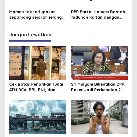
AVC Nations Cup 2026,
Inggris Semakin Tajam
Tisya Cs butuh mukjizat
Momen tak terlupakan
DPP Partai Hanura Bantah
sepanjang sejarah jelang
Tuduhan Kaitan dengan
Piala Dunia 2026, David
Pengelolaan Dapur SPPG
Beckham pernah dapat
MBG
kartu merah
Jangan Lewatkan
Cek Batas Penarikan Tunai
Sri Mulyani Dihentikan DPR,
ATM BCA, BRI, BNI, dan
Raker Jadi Perkenalan 2
Mandiri 2025
Dirjen Baru