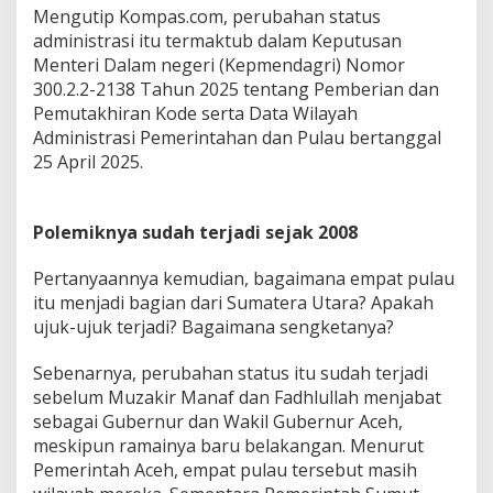
Mengutip Kompas.com, perubahan status
l
a
administrasi itu termaktub dalam Keputusan
m
Menteri Dalam negeri (Kepmendagri) Nomor
W
300.2.2-2138 Tahun 2025 tentang Pemberian dan
i
Pemutakhiran Kode serta Data Wilayah
l
a
Administrasi Pemerintahan dan Pulau bertanggal
y
25 April 2025.
a
h
S
Polemiknya sudah terjadi sejak 2008
u
m
a
Pertanyaannya kemudian, bagaimana empat pulau
t
itu menjadi bagian dari Sumatera Utara? Apakah
e
ujuk-ujuk terjadi? Bagaimana sengketanya?
r
a
Sebenarnya, perubahan status itu sudah terjadi
U
t
sebelum Muzakir Manaf dan Fadhlullah menjabat
a
sebagai Gubernur dan Wakil Gubernur Aceh,
r
meskipun ramainya baru belakangan. Menurut
a
Pemerintah Aceh, empat pulau tersebut masih
?
I