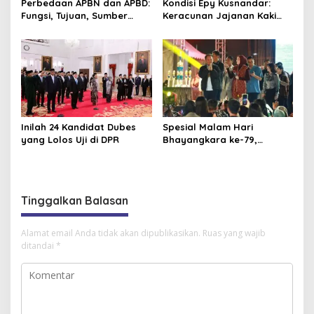
Perbedaan APBN dan APBD:
Kondisi Epy Kusnandar:
Fungsi, Tujuan, Sumber
Keracunan Jajanan Kaki
Dana
Lima hingga Alami Muntah
dan Diare Parah
Inilah 24 Kandidat Dubes
Spesial Malam Hari
yang Lolos Uji di DPR
Bhayangkara ke-79,
Gubernur Kalteng
Konsisten Dorong Ekonomi
dan Dukung UMKM
Tinggalkan Balasan
Alamat email Anda tidak akan dipublikasikan.
Ruas yang wajib
ditandai
*