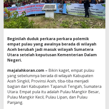
i
n
g
k
i
l
S
e
k
Beginilah duduk perkara perkara polemik
a
empat pulau yang awalnya berada di wilayah
r
Aceh berubah jadi masuk wilayah Sumatera
a
Utara setelah keputusan Kementerian Dalam
n
Negeri.
g
T
e
majalahkoran.com –
Bikin kaget, empat pulau
r
yang sebelumnya berada di wilayah Kabupaten
g
Aceh Singkil, Provinsi Aceh, tiba-tiba menjadi
a
bagian dari Kabupaten Tapanuli Tengah, Sumatera
b
u
Utara. Empat pula itu adalah Pulau Mangkir Besar,
n
Pulau Mangkir Kecil, Pulau Lipan, dan Pulau
g
Panjang.
d
a