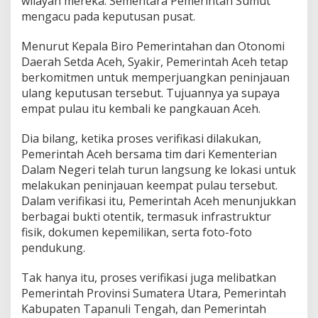
wilayah mereka. Sementara Pemerintah Sumut
n
mengacu pada keputusan pusat.
i
D
Menurut Kepala Biro Pemerintahan dan Otonomi
i
Daerah Setda Aceh, Syakir, Pemerintah Aceh tetap
a
P
berkomitmen untuk memperjuangkan peninjauan
e
ulang keputusan tersebut. Tujuannya ya supaya
n
empat pulau itu kembali ke pangkauan Aceh.
j
e
Dia bilang, ketika proses verifikasi dilakukan,
l
a
Pemerintah Aceh bersama tim dari Kementerian
s
Dalam Negeri telah turun langsung ke lokasi untuk
a
melakukan peninjauan keempat pulau tersebut.
n
Dalam verifikasi itu, Pemerintah Aceh menunjukkan
n
berbagai bukti otentik, termasuk infrastruktur
y
a
fisik, dokumen kepemilikan, serta foto-foto
pendukung.
Tak hanya itu, proses verifikasi juga melibatkan
Pemerintah Provinsi Sumatera Utara, Pemerintah
Kabupaten Tapanuli Tengah, dan Pemerintah