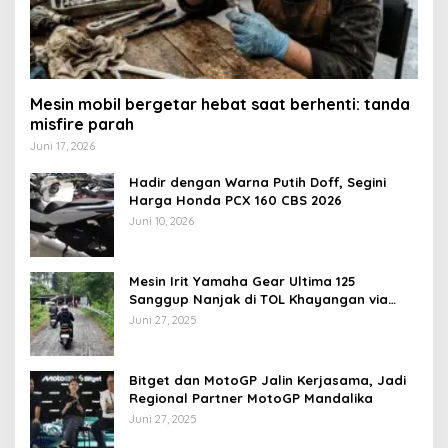
Mesin mobil bergetar hebat saat berhenti: tanda
misfire parah
Juni 17, 2026
Hadir dengan Warna Putih Doff, Segini
Harga Honda PCX 160 CBS 2026
Juni 10, 2026
Mesin Irit Yamaha Gear Ultima 125
Sanggup Nanjak di TOL Khayangan via
Krakalan?
Juni 27, 2025
Bitget dan MotoGP Jalin Kerjasama, Jadi
Regional Partner MotoGP Mandalika
Juni 27, 2025