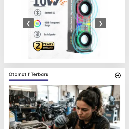
❮
❯
Otomatif Terbaru