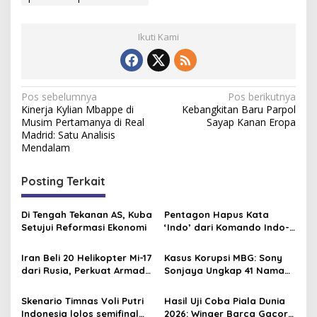
Ikuti Kami
N
Pos sebelumnya
Pos berikutnya
Kinerja Kylian Mbappe di
Kebangkitan Baru Parpol
a
Musim Pertamanya di Real
Sayap Kanan Eropa
v
Madrid: Satu Analisis
Mendalam
i
g
Posting Terkait
a
s
Di Tengah Tekanan AS, Kuba
Pentagon Hapus Kata
Setujui Reformasi Ekonomi
‘Indo’ dari Komando Indo-
i
Pasifik, Mengapa?
p
Iran Beli 20 Helikopter Mi-17
Kasus Korupsi MBG: Sony
dari Rusia, Perkuat Armada
Sonjaya Ungkap 41 Nama
o
Udara di Tengah Sanksi
Politikus yang Diduga Minta
s
Barat
Titik Dapur SPPG
Skenario Timnas Voli Putri
Hasil Uji Coba Piala Dunia
Indonesia lolos semifinal
2026: Winger Barca Gacor,