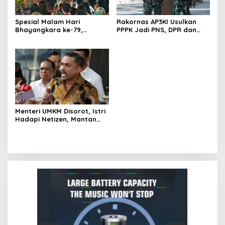
Spesial Malam Hari
Rakornas AP3KI Usulkan
Bhayangkara ke-79,
PPPK Jadi PNS, DPR dan
Gubernur Kalteng
Kemendagri Diminta
Konsisten Dorong Ekonomi
Perjuangkan!
dan Dukung UMKM
Menteri UMKM Disorot, Istri
Hadapi Netizen, Mantan
Wakil Ketua KPK: Ancaman
Abuse of Power