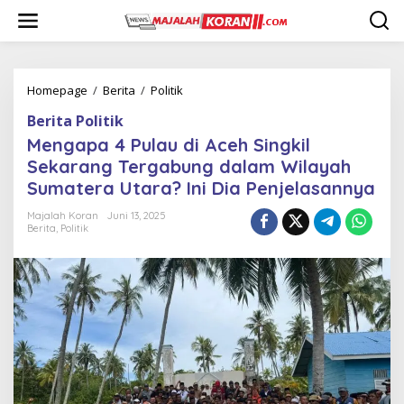
L
e
w
a
t
i
Homepage
/
Berita
/
Politik
M
k
e
Berita Politik
e
n
k
g
Mengapa 4 Pulau di Aceh Singkil
o
a
Sekarang Tergabung dalam Wilayah
n
p
Sumatera Utara? Ini Dia Penjelasannya
t
a
e
4
Majalah Koran
Juni 13, 2025
n
P
Berita
,
Politik
u
l
a
u
d
i
A
c
e
h
S