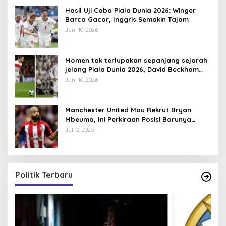
Hasil Uji Coba Piala Dunia 2026: Winger
Barca Gacor, Inggris Semakin Tajam
Juni 10, 2026
Momen tak terlupakan sepanjang sejarah
jelang Piala Dunia 2026, David Beckham
pernah dapat kartu merah
Juni 10, 2026
Manchester United Mau Rekrut Bryan
Mbeumo, Ini Perkiraan Posisi Barunya
dalam Skema Ruben Amorim
Juli 2, 2025
Politik Terbaru