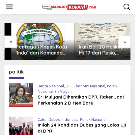
L
e
w
a
t
i
k
e
«
»
k
Pentagon Hapus Kata
Iran Beli 20 Helikopter
o
‘Indo’ dari Komando
Mi-17 dari Rusia,
n
Indo-Pasifik,
Perkuat Armada Udara
t
Mengapa?
di Tengah Sanksi Barat
e
politik
n
Berita Nasional
,
DPR
,
Ekonomi Nasional
,
Politik
Nasional
,
Sri Mulyani
Sri Mulyani Dihentikan DPR, Raker Jadi
Perkenalan 2 Dirjen Baru
Calon Dubes
,
Indonesia
,
Politik Nasional
Inilah 24 Kandidat Dubes yang Lolos Uji
di DPR