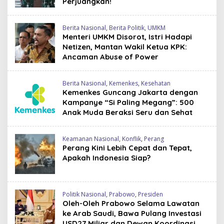
Perjuangkan!
Berita Nasional
,
Berita Politik
,
UMKM
Menteri UMKM Disorot, Istri Hadapi
Netizen, Mantan Wakil Ketua KPK:
Ancaman Abuse of Power
Berita Nasional
,
Kemenkes
,
Kesehatan
Kemenkes Guncang Jakarta dengan
Kampanye “Si Paling Megang”: 500
Anak Muda Beraksi Seru dan Sehat
Keamanan Nasional
,
Konflik
,
Perang
Perang Kini Lebih Cepat dan Tepat,
Apakah Indonesia Siap?
Politik Nasional
,
Prabowo
,
Presiden
Oleh-Oleh Prabowo Selama Lawatan
ke Arab Saudi, Bawa Pulang Investasi
USD27 Miliar dan Dewan Koordinasi