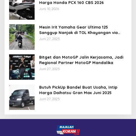
Harga Honda PCX 160 CBS 2026
Juni 10, 2026
Mesin Irit Yamaha Gear Ultima 125
Sanggup Nanjak di TOL Khayangan via
Krakalan?
Juni 27, 2025
Bitget dan MotoGP Jalin Kerjasama, Jadi
Regional Partner MotoGP Mandalika
Juni 27, 2025
Butuh PickUp Bandel Buat Usaha, Intip
Harga Daihatsu Gran Max Juni 2025
Juni 27, 2025