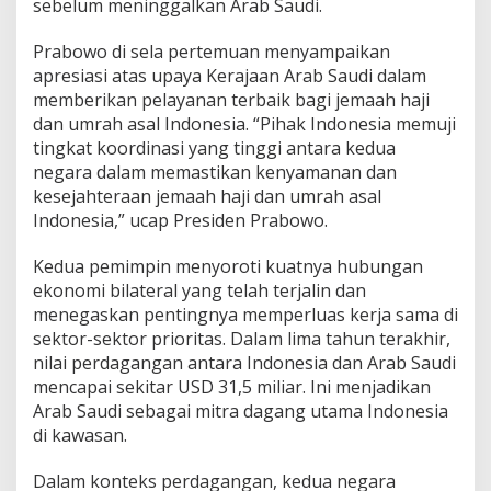
sebelum meninggalkan Arab Saudi.
r
d
Prabowo di sela pertemuan menyampaikan
a
apresiasi atas upaya Kerajaan Arab Saudi dalam
n
D
memberikan pelayanan terbaik bagi jemaah haji
e
dan umrah asal Indonesia. “Pihak Indonesia memuji
w
tingkat koordinasi yang tinggi antara kedua
a
negara dalam memastikan kenyamanan dan
n
kesejahteraan jemaah haji dan umrah asal
K
o
Indonesia,” ucap Presiden Prabowo.
o
r
Kedua pemimpin menyoroti kuatnya hubungan
d
ekonomi bilateral yang telah terjalin dan
i
menegaskan pentingnya memperluas kerja sama di
n
a
sektor-sektor prioritas. Dalam lima tahun terakhir,
s
nilai perdagangan antara Indonesia dan Arab Saudi
i
mencapai sekitar USD 31,5 miliar. Ini menjadikan
B
Arab Saudi sebagai mitra dagang utama Indonesia
a
r
di kawasan.
u
d
Dalam konteks perdagangan, kedua negara