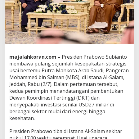
m
a
L
a
w
a
t
a
n
k
majalahkoran.com –
Presiden Prabowo Subianto
e
membawa pulang sejumlah kesepakatan strategis
A
usai bertemu Putra Mahkota Arab Saudi, Pangeran
r
a
Mohammed bin Salman (MBS), di Istana Al-Salam,
b
Jeddah, Rabu (2/7). Dalam pertemuan tersebut,
S
kedua pemimpin menandatangani pembentukan
a
Dewan Koordinasi Tertinggi (DKT) dan
u
menyepakati investasi senilai USD27 miliar di
d
i
berbagai sektor mulai dari energi hingga
,
kesehatan.
B
a
Presiden Prabowo tiba di Istana Al-Salam sekitar
w
pukul 17.00 waktu setempat. Usai upacara
a