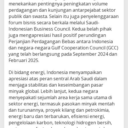
a
menekankan pentingnya peningkatan volume
r
perdagangan dan kunjungan antarpejabat sektor
i
A
publik dan swasta. Selain itu juga penyelenggaraan
r
forum bisnis secara berkala melalui Saudi-
a
Indonesian Business Council. Kedua belah pihak
b
juga mengapresiasi hasil positif perundingan
S
Perjanjian Perdagangan Bebas antara Indonesia
a
u
dan negara-negara Gulf Cooperation Council (GCC)
d
yang telah berlangsung pada September 2024 dan
i
Februari 2025.
Di bidang energi, Indonesia menyampaikan
apresiasi atas peran sentral Arab Saudi dalam
menjaga stabilitas dan keseimbangan pasar
minyak global. Lebih lanjut, kedua negara
menyepakati sejumlah area kerja sama utama di
sektor energi, termasuk pasokan minyak mentah
dan turunannya, proyek kilang dan petrokimia,
energi baru dan terbarukan, efisiensi energi,
pengelolaan karbon, teknologi hidrogen bersih,