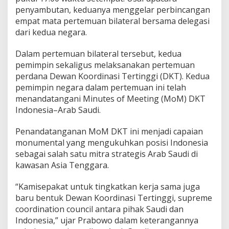
P
penyambutan, keduanya menggelar perbincangan
u
empat mata pertemuan bilateral bersama delegasi
l
dari kedua negara.
a
n
Dalam pertemuan bilateral tersebut, kedua
g
I
pemimpin sekaligus melaksanakan pertemuan
n
perdana Dewan Koordinasi Tertinggi (DKT). Kedua
v
pemimpin negara dalam pertemuan ini telah
e
menandatangani Minutes of Meeting (MoM) DKT
s
t
Indonesia–Arab Saudi.
a
s
Penandatanganan MoM DKT ini menjadi capaian
i
monumental yang mengukuhkan posisi Indonesia
U
sebagai salah satu mitra strategis Arab Saudi di
S
D
kawasan Asia Tenggara.
2
7
“Kamisepakat untuk tingkatkan kerja sama juga
M
baru bentuk Dewan Koordinasi Tertinggi, supreme
i
coordination council antara pihak Saudi dan
l
i
Indonesia,” ujar Prabowo dalam keterangannya
a