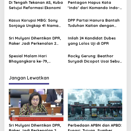
s
Di Tengah Tekanan AS, Kuba
Pentagon Hapus Kata
Setujui Reformasi Ekonomi
‘Indo’ dari Komando Indo-
i
Pasifik, Mengapa?
p
Kasus Korupsi MBG: Sony
DPP Partai Hanura Bantah
Sonjaya Ungkap 41 Nama
Tuduhan Kaitan dengan
o
Politikus yang Diduga Minta
Pengelolaan Dapur SPPG
s
Titik Dapur SPPG
MBG
Sri Mulyani Dihentikan DPR,
Inilah 24 Kandidat Dubes
Raker Jadi Perkenalan 2
yang Lolos Uji di DPR
Dirjen Baru
Spesial Malam Hari
Rocky Gerung: Beathor
Bhayangkara ke-79,
Suryadi Dicopot Usai Sebut
Gubernur Kalteng
Ijazah Jokowi “Made in
Konsisten Dorong Ekonomi
Pasar Pramuka”
dan Dukung UMKM
Jangan Lewatkan
Sri Mulyani Dihentikan DPR,
Perbedaan APBN dan APBD:
Raker Jadi Perkenalan 2
Fungsi, Tujuan, Sumber