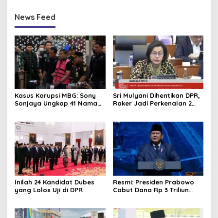
News Feed
Kasus Korupsi MBG: Sony
Sri Mulyani Dihentikan DPR,
Sonjaya Ungkap 41 Nama
Raker Jadi Perkenalan 2
Politikus yang Diduga Minta
Dirjen Baru
Titik Dapur SPPG
Inilah 24 Kandidat Dubes
Resmi: Presiden Prabowo
yang Lolos Uji di DPR
Cabut Dana Rp 3 Triliun
dari Waskita Karya