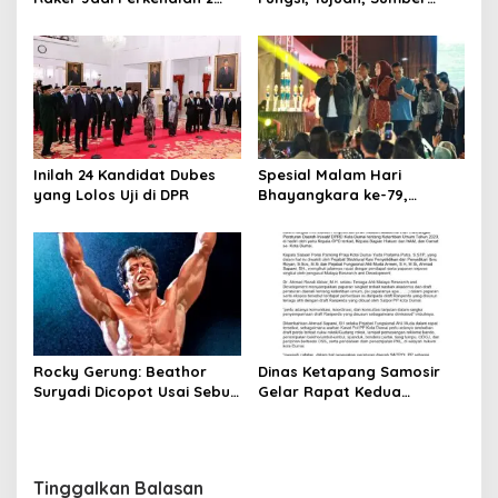
Dirjen Baru
Dana
Inilah 24 Kandidat Dubes
Spesial Malam Hari
yang Lolos Uji di DPR
Bhayangkara ke-79,
Gubernur Kalteng
Konsisten Dorong Ekonomi
dan Dukung UMKM
Rocky Gerung: Beathor
Dinas Ketapang Samosir
Suryadi Dicopot Usai Sebut
Gelar Rapat Kedua
Ijazah Jokowi “Made in
Penyusunan Naskah
Pasar Pramuka”
Akademik Ranperda, Ini
Bahasannya
Tinggalkan Balasan