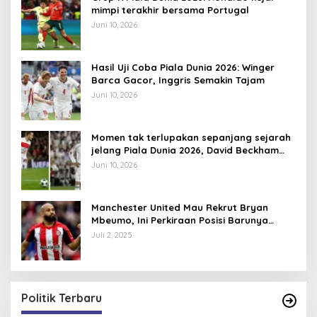
mimpi terakhir bersama Portugal
Juni 10, 2026
Hasil Uji Coba Piala Dunia 2026: Winger
Barca Gacor, Inggris Semakin Tajam
Juni 10, 2026
Momen tak terlupakan sepanjang sejarah
jelang Piala Dunia 2026, David Beckham
pernah dapat kartu merah
Juni 10, 2026
Manchester United Mau Rekrut Bryan
Mbeumo, Ini Perkiraan Posisi Barunya
dalam Skema Ruben Amorim
Juli 2, 2025
Politik Terbaru