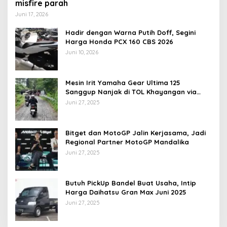
misfire parah
Juni 17, 2026
Hadir dengan Warna Putih Doff, Segini
Harga Honda PCX 160 CBS 2026
Juni 10, 2026
Mesin Irit Yamaha Gear Ultima 125
Sanggup Nanjak di TOL Khayangan via
Krakalan?
Juni 27, 2025
Bitget dan MotoGP Jalin Kerjasama, Jadi
Regional Partner MotoGP Mandalika
Juni 27, 2025
Butuh PickUp Bandel Buat Usaha, Intip
Harga Daihatsu Gran Max Juni 2025
Juni 27, 2025