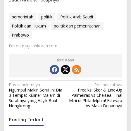
pemerintah
politik
Politik Arab Saudi
Politik dan Hukum
politik dan pemerintahan
Prabowo
Editor: majalahkoran.com
Ikuti Kami
N
Pos sebelumnya
Pos berikutnya
Ngumpul Makin Seru! Ini Dia
Prediksi Skor & Line-Up
a
3 Tempat Kuliner Malam di
Palmeiras vs Chelsea: Final
v
Surabaya yang Asyik Buat
Mini di Philadelphia! Estevao
Nongkrong
vs Masa Depannya
i
g
Posting Terkait
a