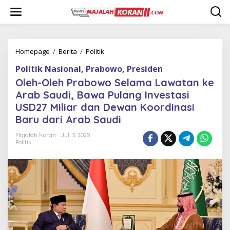
L
e
w
a
t
i
Homepage
/
Berita
/
Politik
O
k
l
Politik Nasional
,
Prabowo
,
Presiden
e
e
k
h
Oleh-Oleh Prabowo Selama Lawatan ke
o
-
Arab Saudi, Bawa Pulang Investasi
n
O
USD27 Miliar dan Dewan Koordinasi
t
l
e
e
Baru dari Arab Saudi
n
h
P
Majalah Koran
Juli 3, 2025
Politik
r
a
b
o
w
o
S
e
l
a