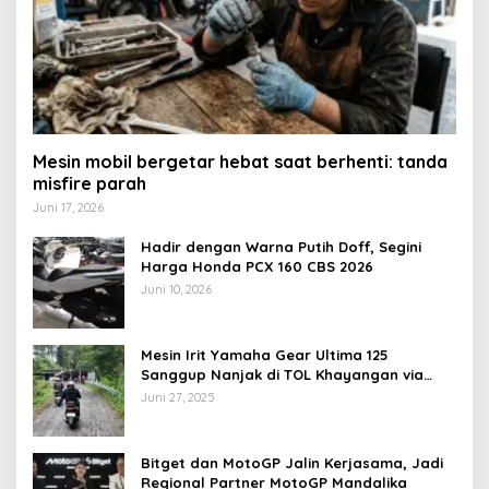
Mesin mobil bergetar hebat saat berhenti: tanda
misfire parah
Juni 17, 2026
Hadir dengan Warna Putih Doff, Segini
Harga Honda PCX 160 CBS 2026
Juni 10, 2026
Mesin Irit Yamaha Gear Ultima 125
Sanggup Nanjak di TOL Khayangan via
Krakalan?
Juni 27, 2025
Bitget dan MotoGP Jalin Kerjasama, Jadi
Regional Partner MotoGP Mandalika