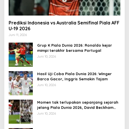
Prediksi Indonesia vs Australia Semifinal Piala AFF
U-19 2026
Juni 11, 2026
Grup K Piala Dunia 2026: Ronaldo kejar
mimpi terakhir bersama Portugal
Juni 10, 2026
Hasil Uji Coba Piala Dunia 2026: Winger
Barca Gacor, Inggris Semakin Tajam
Juni 10, 2026
Momen tak terlupakan sepanjang sejarah
jelang Piala Dunia 2026, David Beckham
pernah dapat kartu merah
Juni 10, 2026