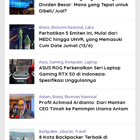
r
Dividen Besar: Mana yang Tepat untuk
a
Dibeli/Jual?
n
,
N
Bisnis
,
Ekonomi Nasional
,
Laba
a
s
Perhatikan 5 Emiten Ini, Mulai dari
i
MEDC hingga UNVR, yang Memasuki
o
Cum Date Jumat (13/6)
n
a
l
Asus
,
Gaming
,
Komputer
,
Laptop
d
ASUS ROG Perkenalkan Seri Laptop
a
n
Gaming RTX 50 di Indonesia:
D
Spesifikasi Unggulannya
u
n
i
Antam
,
Bisnis
,
Ekonomi Nasional
a
Profil Achmad Ardianto: Dari Mantan
CEO Timah ke Pemimpin Utama Antam
Backpaker
,
Liburan
,
Travel
8 Kota Backpacker Terbaik di