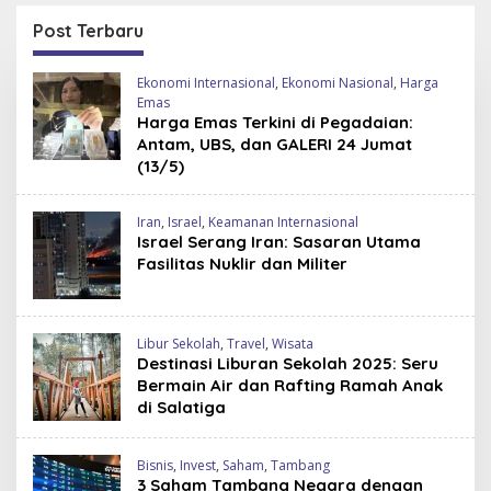
Mengapa?
di Tengah Sanksi Barat
Post Terbaru
M
Ekonomi Internasional
,
Ekonomi Nasional
,
Harga
a
Emas
j
Harga Emas Terkini di Pegadaian:
a
Antam, UBS, dan GALERI 24 Jumat
l
(13/5)
a
h
k
o
Iran
,
Israel
,
Keamanan Internasional
r
Israel Serang Iran: Sasaran Utama
a
Fasilitas Nuklir dan Militer
n
-
B
e
r
Libur Sekolah
,
Travel
,
Wisata
i
Destinasi Liburan Sekolah 2025: Seru
t
Bermain Air dan Rafting Ramah Anak
a
di Salatiga
,
L
i
b
Bisnis
,
Invest
,
Saham
,
Tambang
u
3 Saham Tambang Negara dengan