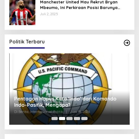
Manchester United Mau Rekrut Bryan
Mbeumo, Ini Perkiraan Posisi Barunya
dalam Skema Ruben Amorim
Juli 2, 2025
Politik Terbaru
Pentagon Hapus Kata ‘Indo’ dari Komando
K
Indo-Pasifik, Mengapa?
N
S
Di Berita, Internasional, Politik
|
Juni 18, 2026
Di 