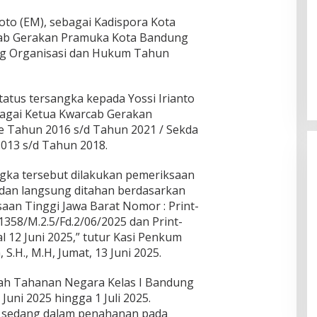
oto (EM), sebagai Kadispora Kota
cab Gerakan Pramuka Kota Bandung
Di Tengah Tekanan AS, Kuba
ang Organisasi dan Hukum Tahun
Setujui Reformasi Ekonomi
Di Berita, Internasional, Politik
|
Juni 18, 2026
tatus tersangka kepada Yossi Irianto
ebagai Ketua Kwarcab Gerakan
 Tahun 2016 s/d Tahun 2021 / Sekda
013 s/d Tahun 2018.
gka tersebut dilakukan pemeriksaan
 dan langsung ditahan berdasarkan
aan Tinggi Jawa Barat Nomor : Print-
1358/M.2.5/Fd.2/06/2025 dan Print-
l 12 Juni 2025,” tutur Kasi Penkum
 S.H., M.H, Jumat, 13 Juni 2025.
mah Tahanan Negara Kelas I Bandung
Juni 2025 hingga 1 Juli 2025.
, sedang dalam penahanan pada