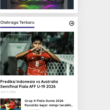
Olahraga Terbaru
Prediksi Indonesia vs Australia
Semifinal Piala AFF U-19 2026
Juni 11, 2026
Grup K Piala Dunia 2026:
Ronaldo kejar mimpi terakhir
bersama Portugal