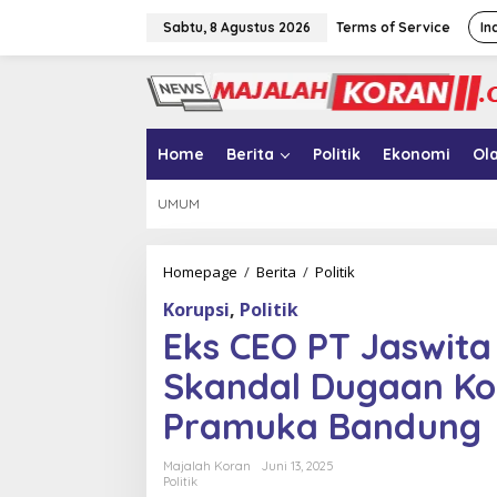
L
e
Sabtu, 8 Agustus 2026
Terms of Service
In
w
a
t
i
k
e
Home
Berita
Politik
Ekonomi
Ol
k
o
UMUM
n
t
e
n
Homepage
/
Berita
/
Politik
E
k
Korupsi
,
Politik
s
C
Eks CEO PT Jaswita
E
O
Skandal Dugaan Ko
P
T
Pramuka Bandung
J
a
Majalah Koran
Juni 13, 2025
s
Politik
w