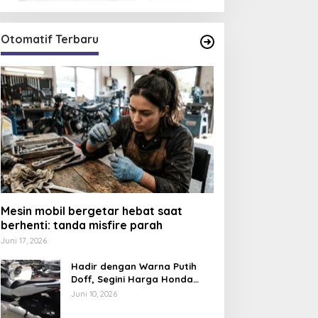
Otomatif Terbaru
Mesin mobil bergetar hebat saat
berhenti: tanda misfire parah
Juni 17, 2026
Hadir dengan Warna Putih
Doff, Segini Harga Honda
PCX 160 CBS 2026
Juni 10, 2026