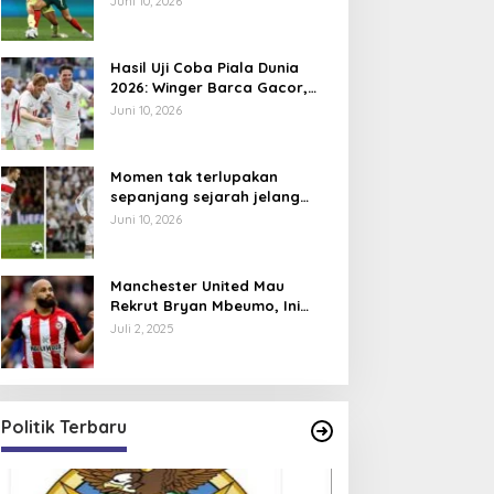
Juni 10, 2026
Hasil Uji Coba Piala Dunia
2026: Winger Barca Gacor,
Inggris Semakin Tajam
Juni 10, 2026
Momen tak terlupakan
sepanjang sejarah jelang
Piala Dunia 2026, David
Juni 10, 2026
Beckham pernah dapat kartu
merah
Manchester United Mau
Rekrut Bryan Mbeumo, Ini
Perkiraan Posisi Barunya
Juli 2, 2025
dalam Skema Ruben Amorim
Politik Terbaru