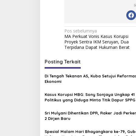
I
N
Pos sebelumnya
MA Perkuat Vonis Kasus Korupsi
a
Proyek Sentra IKM Seruyan, Dua
v
Terpidana Dapat Hukuman Berat
i
Posting Terkait
g
a
Di Tengah Tekanan AS, Kuba Setujui Reformas
s
Ekonomi
i
Kasus Korupsi MBG: Sony Sonjaya Ungkap 4
p
Politikus yang Diduga Minta Titik Dapur SPPG
o
Sri Mulyani Dihentikan DPR, Raker Jadi Perke
s
2 Dirjen Baru
Spesial Malam Hari Bhayangkara ke-79, Gub