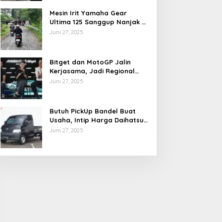
Mesin Irit Yamaha Gear
Ultima 125 Sanggup Nanjak di
TOL Khayangan via Krakalan?
Juni 27, 2025
Bitget dan MotoGP Jalin
Kerjasama, Jadi Regional
Partner MotoGP Mandalika
Juni 27, 2025
Butuh PickUp Bandel Buat
Usaha, Intip Harga Daihatsu
Gran Max Juni 2025
Juni 27, 2025