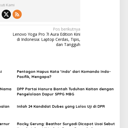
kuti Kami
Pos berikutnya
Lenovo Yoga Pro 7i Aura Edition Kini
di Indonesia: Laptop Cerdas, Tipis,
dan Tangguh
i
Pentagon Hapus Kata ‘Indo’ dari Komando Indo-
Pasifik, Mengapa?
1 Nama
DPP Partai Hanura Bantah Tuduhan Kaitan dengan
Pengelolaan Dapur SPPG MBG
nalan
Inilah 24 Kandidat Dubes yang Lolos Uji di DPR
ernur
Rocky Gerung: Beathor Suryadi Dicopot Usai Sebut