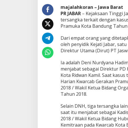
d
majalahkoran – Jawa Barat
a
PR JABAR
– Kejaksaan Tinggi J
l
tersangka terkait dengan kasu
D
u
Pramuka Kota Bandung Tahun A
g
a
Dari empat orang yang ditetap
a
oleh penyidik Kejati Jabar, sa
n
Direktur Utama (Dirut) PT Jasw
K
o
r
Ia adalah Deni Nurdyana Hadim
u
menjabat sebagai Direktur PD 
p
Kota Ridwan Kamil. Saat kasus 
s
Harian Kwarcab Gerakan Pram
i
D
2018 / Wakil Ketua Bidang Or
a
Tahun 2018.
n
a
Selain DNH, tiga tersangka lai
H
saat itu menjabat sebagai Kad
i
b
2018 / Wakil Ketua Bidang Hu
a
Kemitraan pada Kwarcab Kota 
h