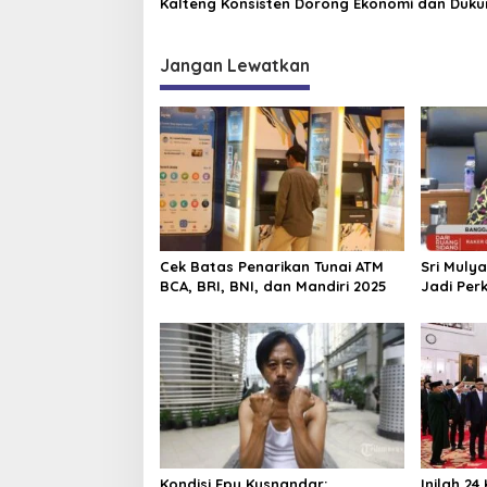
Kalteng Konsisten Dorong Ekonomi dan Duk
UMKM
Jangan Lewatkan
Cek Batas Penarikan Tunai ATM
Sri Mulya
BCA, BRI, BNI, dan Mandiri 2025
Jadi Perk
Kondisi Epy Kusnandar:
Inilah 2