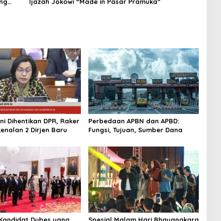
ung
Ijazah Jokowi “Made in Pasar Pramuka”
ni Dihentikan DPR, Raker
Perbedaan APBN dan APBD:
enalan 2 Dirjen Baru
Fungsi, Tujuan, Sumber Dana
4 Kandidat Dubes yang
Spesial Malam Hari Bhayangkara