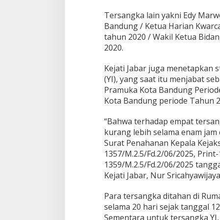
P
Tersangka lain yakni Edy Marw
r
Bandung / Ketua Harian Kwar
a
m
tahun 2020 / Wakil Ketua Bid
u
2020.
k
a
Kejati Jabar juga menetapkan s
B
(YI), yang saat itu menjabat s
a
n
Pramuka Kota Bandung Periode
d
Kota Bandung periode Tahun 2
u
n
“Bahwa terhadap empat tersan
g
kurang lebih selama enam jam
Surat Penahanan Kepala Kejaks
1357/M.2.5/Fd.2/06/2025, Print-
1359/M.2.5/Fd.2/06/2025 tangga
Kejati Jabar, Nur Sricahyawijaya,
Para tersangka ditahan di Ru
selama 20 hari sejak tanggal 12 
Sementara untuk tersangka YI