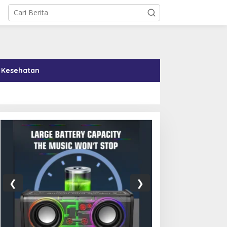
Kesehatan
❮
❯